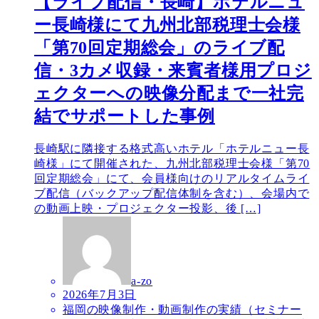
【ライブ配信・長崎】ホテルニュ
ー長崎様にて九州北部税理士会様
「第70回定期総会」のライブ配
信・3カメ収録・来賓者様用プロジ
ェクターへの映像分配まで一社完
結でサポートした事例
長崎駅に隣接する格式高いホテル「ホテルニュー長
崎様」にて開催された、九州北部税理士会様「第70
回定期総会」にて、会員様向けのリアルタイムライ
ブ配信（バックアップ配信体制を含む）、会場内で
の動画上映・プロジェクター投影、後 […]
a-zo
2026年7月3日
福岡の映像制作・動画制作の実績（セミナー