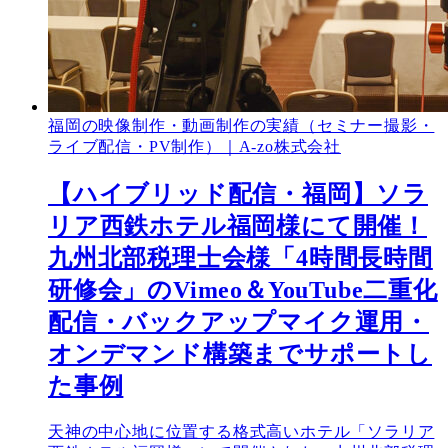
福岡の映像制作・動画制作の実績（セミナー撮影・
ライブ配信・PV制作）｜A-zo株式会社
【ハイブリッド配信・福岡】ソラ
リア西鉄ホテル福岡様にて開催！
九州北部税理士会様「4時間長時間
研修会」のVimeo＆YouTube二重化
配信・バックアップマイク運用・
オンデマンド構築までサポートし
た事例
天神の中心地に位置する格式高いホテル「ソラリア