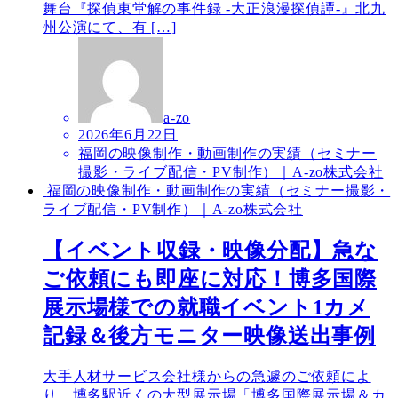
舞台『探偵東堂解の事件録 -大正浪漫探偵譚-』北九
州公演にて、有 […]
a-zo
2026年6月22日
福岡の映像制作・動画制作の実績（セミナー
撮影・ライブ配信・PV制作）｜A-zo株式会社
福岡の映像制作・動画制作の実績（セミナー撮影・
ライブ配信・PV制作）｜A-zo株式会社
【イベント収録・映像分配】急な
ご依頼にも即座に対応！博多国際
展示場様での就職イベント1カメ
記録＆後方モニター映像送出事例
大手人材サービス会社様からの急遽のご依頼によ
り、博多駅近くの大型展示場「博多国際展示場＆カ