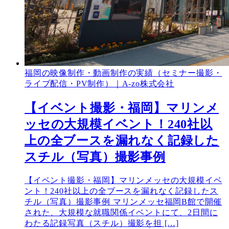
福岡の映像制作・動画制作の実績（セミナー撮影・
ライブ配信・PV制作）｜A-zo株式会社
【イベント撮影・福岡】マリンメ
ッセの大規模イベント！240社以
上の全ブースを漏れなく記録した
スチル（写真）撮影事例
【イベント撮影・福岡】マリンメッセの大規模イベ
ント！240社以上の全ブースを漏れなく記録したス
チル（写真）撮影事例 マリンメッセ福岡B館で開催
された、大規模な就職関係イベントにて、2日間に
わたる記録写真（スチル）撮影を担 […]