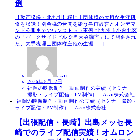
例
【動画収録・北九州】税理士団体様の大切な生涯研
修を収録！別会議の合間を縫う事前設営とオンデマ
ンド公開までのワンストップ事例 北九州市小倉北区
の「パークサイドビル 9階 大会議室」にて開催され
た、大手税理士団体様主催の生涯 […]
a-zo
2026年6月12日
福岡の映像制作・動画制作の実績（セミナー
撮影・ライブ配信・PV制作）｜A-zo株式会社
福岡の映像制作・動画制作の実績（セミナー撮影・
ライブ配信・PV制作）｜A-zo株式会社
【出張配信・長崎】出島メッセ長
崎でのライブ配信実績！オムロン