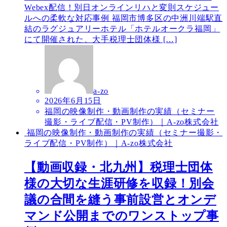
Webex配信！別日オンラインリハと変則スケジュー
ルへの柔軟な対応事例 福岡市博多区の中洲川端駅直
結のラグジュアリーホテル「ホテルオークラ福岡」
にて開催された、大手税理士団体様 […]
a-zo
2026年6月15日
福岡の映像制作・動画制作の実績（セミナー
撮影・ライブ配信・PV制作）｜A-zo株式会社
福岡の映像制作・動画制作の実績（セミナー撮影・
ライブ配信・PV制作）｜A-zo株式会社
【動画収録・北九州】税理士団体
様の大切な生涯研修を収録！別会
議の合間を縫う事前設営とオンデ
マンド公開までのワンストップ事