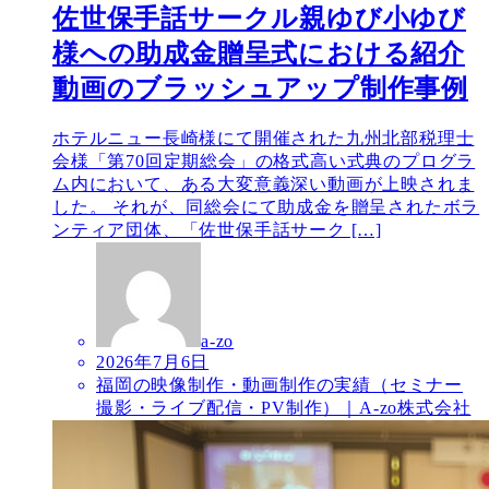
佐世保手話サークル親ゆび小ゆび
様への助成金贈呈式における紹介
動画のブラッシュアップ制作事例
ホテルニュー長崎様にて開催された九州北部税理士
会様「第70回定期総会」の格式高い式典のプログラ
ム内において、ある大変意義深い動画が上映されま
した。 それが、同総会にて助成金を贈呈されたボラ
ンティア団体、「佐世保手話サーク […]
a-zo
2026年7月6日
福岡の映像制作・動画制作の実績（セミナー
撮影・ライブ配信・PV制作）｜A-zo株式会社