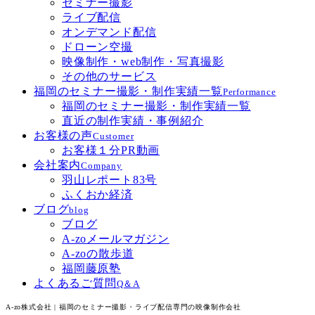
セミナー撮影
ライブ配信
オンデマンド配信
ドローン空撮
映像制作・web制作・写真撮影
その他のサービス
福岡のセミナー撮影・制作実績一覧
Performance
福岡のセミナー撮影・制作実績一覧
直近の制作実績・事例紹介
お客様の声
Customer
お客様１分PR動画
会社案内
Company
羽山レポート83号
ふくおか経済
ブログ
blog
ブログ
A-zoメールマガジン
A-zoの散歩道
福岡藤原塾
よくあるご質問
Q＆A
A-zo株式会社 | 福岡のセミナー撮影・ライブ配信専門の映像制作会社