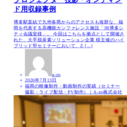
ド用収録事例
博多駅直結で九州各県からのアクセスも抜群な、福
岡を代表する高機能カンファレンス施設「JR博多シ
ティ会議室様」。 今回はこちらを拠点として開催さ
れた、大手脱炭素ソリューション企業 様主催のハイ
ブリッド型セミナーにおいて、Z […]
a-zo
2026年7月13日
福岡の映像制作・動画制作の実績（セミナー
撮影・ライブ配信・PV制作）｜A-zo株式会社