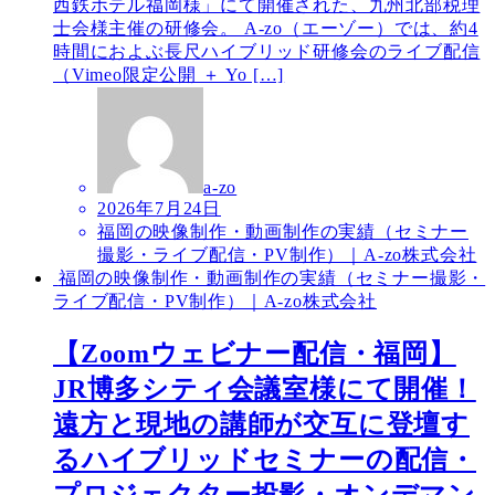
西鉄ホテル福岡様」にて開催された、九州北部税理
士会様主催の研修会。 A-zo（エーゾー）では、約4
時間におよぶ長尺ハイブリッド研修会のライブ配信
（Vimeo限定公開 ＋ Yo […]
a-zo
2026年7月24日
福岡の映像制作・動画制作の実績（セミナー
撮影・ライブ配信・PV制作）｜A-zo株式会社
福岡の映像制作・動画制作の実績（セミナー撮影・
ライブ配信・PV制作）｜A-zo株式会社
【Zoomウェビナー配信・福岡】
JR博多シティ会議室様にて開催！
遠方と現地の講師が交互に登壇す
るハイブリッドセミナーの配信・
プロジェクター投影・オンデマン