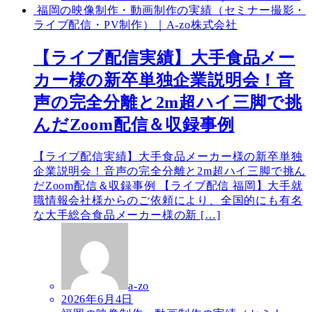
福岡の映像制作・動画制作の実績（セミナー撮影・
ライブ配信・PV制作）｜A-zo株式会社
【ライブ配信実績】大手食品メー
カー様の新卒単独企業説明会！音
声の完全分離と2m超ハイ三脚で挑
んだZoom配信＆収録事例
【ライブ配信実績】大手食品メーカー様の新卒単独
企業説明会！音声の完全分離と2m超ハイ三脚で挑ん
だZoom配信＆収録事例 【ライブ配信 福岡】大手就
職情報会社様からのご依頼により、全国的にも有名
な大手総合食品メーカー様の新 […]
a-zo
2026年6月4日