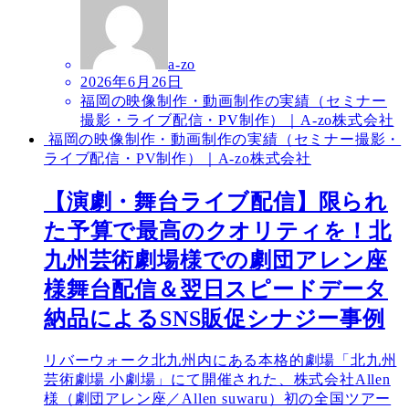
a-zo
2026年6月26日
福岡の映像制作・動画制作の実績（セミナー
撮影・ライブ配信・PV制作）｜A-zo株式会社
福岡の映像制作・動画制作の実績（セミナー撮影・
ライブ配信・PV制作）｜A-zo株式会社
【演劇・舞台ライブ配信】限られ
た予算で最高のクオリティを！北
九州芸術劇場様での劇団アレン座
様舞台配信＆翌日スピードデータ
納品によるSNS販促シナジー事例
リバーウォーク北九州内にある本格的劇場「北九州
芸術劇場 小劇場」にて開催された、株式会社Allen
様（劇団アレン座／Allen suwaru）初の全国ツアー