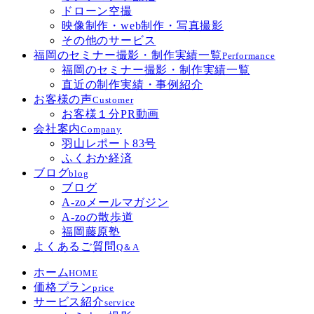
ドローン空撮
映像制作・web制作・写真撮影
その他のサービス
福岡のセミナー撮影・制作実績一覧
Performance
福岡のセミナー撮影・制作実績一覧
直近の制作実績・事例紹介
お客様の声
Customer
お客様１分PR動画
会社案内
Company
羽山レポート83号
ふくおか経済
ブログ
blog
ブログ
A-zoメールマガジン
A-zoの散歩道
福岡藤原塾
よくあるご質問
Q＆A
ホーム
HOME
価格プラン
price
サービス紹介
service