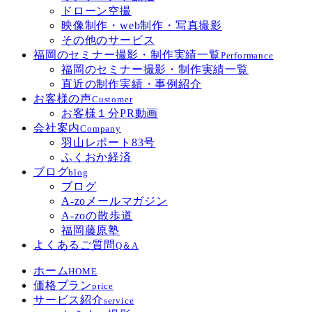
ドローン空撮
映像制作・web制作・写真撮影
その他のサービス
福岡のセミナー撮影・制作実績一覧
Performance
福岡のセミナー撮影・制作実績一覧
直近の制作実績・事例紹介
お客様の声
Customer
お客様１分PR動画
会社案内
Company
羽山レポート83号
ふくおか経済
ブログ
blog
ブログ
A-zoメールマガジン
A-zoの散歩道
福岡藤原塾
よくあるご質問
Q＆A
ホーム
HOME
価格プラン
price
サービス紹介
service