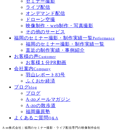
セミナー撮影
ライブ配信
オンデマンド配信
ドローン空撮
映像制作・web制作・写真撮影
その他のサービス
福岡のセミナー撮影・制作実績一覧
Performance
福岡のセミナー撮影・制作実績一覧
直近の制作実績・事例紹介
お客様の声
Customer
お客様１分PR動画
会社案内
Company
羽山レポート83号
ふくおか経済
ブログ
blog
ブログ
A-zoメールマガジン
A-zoの散歩道
福岡藤原塾
よくあるご質問
Q＆A
A-zo株式会社 | 福岡のセミナー撮影・ライブ配信専門の映像制作会社