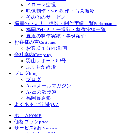
ドローン空撮
映像制作・web制作・写真撮影
その他のサービス
福岡のセミナー撮影・制作実績一覧
Performance
福岡のセミナー撮影・制作実績一覧
直近の制作実績・事例紹介
お客様の声
Customer
お客様１分PR動画
会社案内
Company
羽山レポート83号
ふくおか経済
ブログ
blog
ブログ
A-zoメールマガジン
A-zoの散歩道
福岡藤原塾
よくあるご質問
Q＆A
ホーム
HOME
価格プラン
price
サービス紹介
service