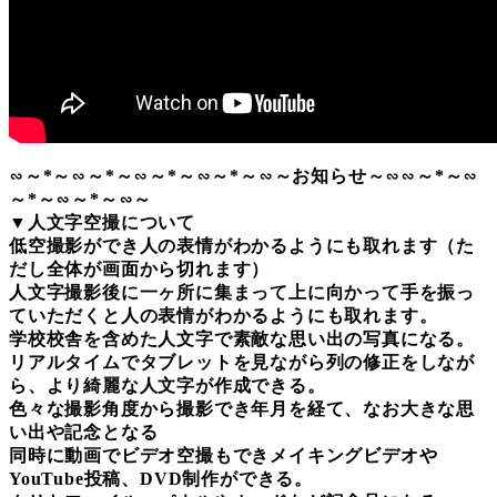
∽～*～∽～*～∽～*～∽～*～∽～お知らせ～∽∽～*～∽
～*～∽～*～∽～
▼人文字空撮について
低空撮影ができ人の表情がわかるようにも取れます（た
だし全体が画面から切れます）
人文字撮影後に一ヶ所に集まって上に向かって手を振っ
ていただくと人の表情がわかるようにも取れます。
学校校舎を含めた人文字で素敵な思い出の写真になる。
リアルタイムでタブレットを見ながら列の修正をしなが
ら、より綺麗な人文字が作成できる。
色々な撮影角度から撮影でき年月を経て、なお大きな思
い出や記念となる
同時に動画でビデオ空撮もできメイキングビデオや
YouTube投稿、DVD制作ができる。