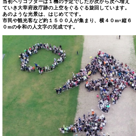
当初ヘリコプターは１機の予定でしたが次から次へ増え
ていき大宰府政庁跡の上空をぐるぐる旋回しています。
あのような光景は、はじめてです。
市民や観光客など約１５００人が集まり、横４０m×縦６
０mの令和の人文字の完成です。