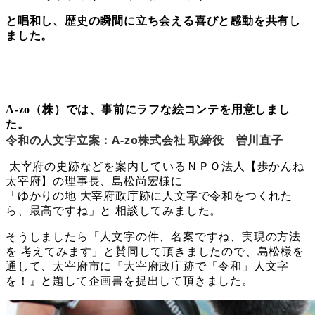
と唱和し、歴史の瞬間に立ち会える喜びと感動を共有し
ました。
A-zo（株）では、事前にラフな絵コンテを用意しまし
た。
令和の人文字立案：A-zo株式会社 取締役 曽川直子
太宰府の史跡などを案内しているＮＰＯ法人【歩かんね
太宰府】の理事長、島松尚宏様に
「ゆかりの地 大宰府政庁跡に人文字で令和をつくれた
ら、最高ですね」と 相談してみました。
そうしましたら「人文字の件、名案ですね、実現の方法
を 考えてみます」と賛同して頂きましたので、島松様を
通して、太宰府市に『大宰府政庁跡で「令和」人文字
を！』と題して企画書を提出して頂きました。