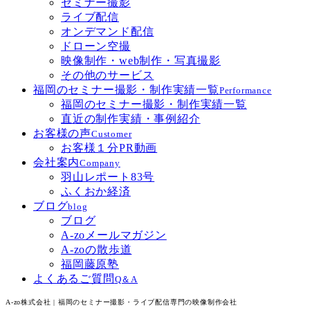
セミナー撮影
ライブ配信
オンデマンド配信
ドローン空撮
映像制作・web制作・写真撮影
その他のサービス
福岡のセミナー撮影・制作実績一覧
Performance
福岡のセミナー撮影・制作実績一覧
直近の制作実績・事例紹介
お客様の声
Customer
お客様１分PR動画
会社案内
Company
羽山レポート83号
ふくおか経済
ブログ
blog
ブログ
A-zoメールマガジン
A-zoの散歩道
福岡藤原塾
よくあるご質問
Q＆A
A-zo株式会社 | 福岡のセミナー撮影・ライブ配信専門の映像制作会社