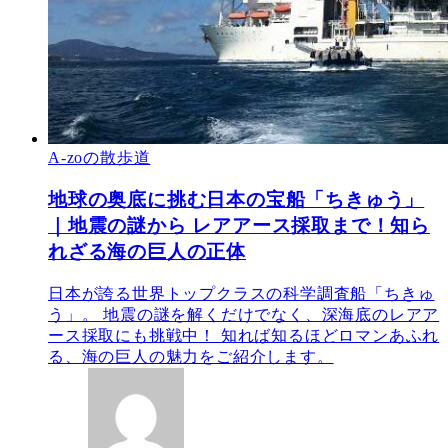
A-zoの散歩道
地球の奥底に挑む日本の宝船「ちきゅう」
｜地震の謎から レアアース採取まで！知ら
れざる海の巨人の正体
日本が誇る世界トップクラスの科学調査船「ちきゅ
う」。 地震の謎を解くだけでなく、深海底のレアア
ース採取にも挑戦中！ 知れば知るほどロマンあふれ
る、海の巨人の魅力をご紹介します。