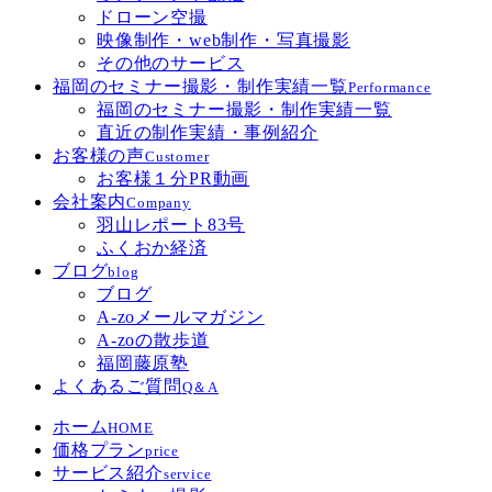
ドローン空撮
映像制作・web制作・写真撮影
その他のサービス
福岡のセミナー撮影・制作実績一覧
Performance
福岡のセミナー撮影・制作実績一覧
直近の制作実績・事例紹介
お客様の声
Customer
お客様１分PR動画
会社案内
Company
羽山レポート83号
ふくおか経済
ブログ
blog
ブログ
A-zoメールマガジン
A-zoの散歩道
福岡藤原塾
よくあるご質問
Q＆A
ホーム
HOME
価格プラン
price
サービス紹介
service