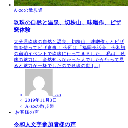
A-zoの散歩道
玖珠の自然と温泉、切株山、味噌作、ピザ
窯体験
大分県玖珠の自然と温泉、切株山、味噌作りとピザ
窯を使ってピザ食事！ 今回は「福岡夜話会」令和初
の宿泊イベントで玖珠に行ってきました。 私は、玖
珠の魅力は、全然知らなかった人でしたが行って見
ると魅力が一杯でしたので玖珠の動 […]
a-zo
2019年11月3日
A-zoの散歩道
お客様の声
令和人文字参加者様の声