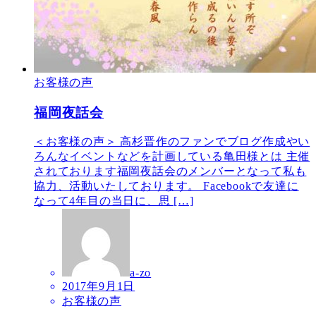
お客様の声
福岡夜話会
＜お客様の声＞ 高杉晋作のファンでブログ作成やい
ろんなイベントなどを計画している亀田様とは 主催
されております福岡夜話会のメンバーとなって私も
協力、活動いたしております。 Facebookで友達に
なって4年目の当日に、思 […]
a-zo
2017年9月1日
お客様の声