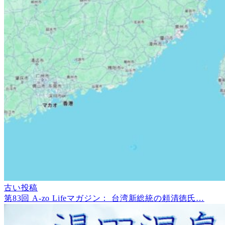
古い投稿
第83回 A-zo Lifeマガジン： 台湾新総統の頼清徳氏…