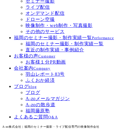
セミナー撮影
ライブ配信
オンデマンド配信
ドローン空撮
映像制作・web制作・写真撮影
その他のサービス
福岡のセミナー撮影・制作実績一覧
Performance
福岡のセミナー撮影・制作実績一覧
直近の制作実績・事例紹介
お客様の声
Customer
お客様１分PR動画
会社案内
Company
羽山レポート83号
ふくおか経済
ブログ
blog
ブログ
A-zoメールマガジン
A-zoの散歩道
福岡藤原塾
よくあるご質問
Q＆A
A-zo株式会社 | 福岡のセミナー撮影・ライブ配信専門の映像制作会社