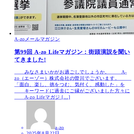
A-zoメールマガジン
第99回 A-zo Lifeマガジン：街頭演説を聞い
てきました!
みなさまいかがお過ごしでしょうか。 A-
zo（エーゾー）株式会社の曽川でございます。
「面白、楽し、徳をつむ、気付く、感動した」を
キーワードに過去にご縁がございました方々に
A-zo Lifeマガジ […]
a-zo
2025年8月22日