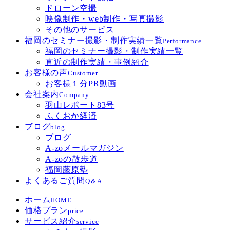
ドローン空撮
映像制作・web制作・写真撮影
その他のサービス
福岡のセミナー撮影・制作実績一覧
Performance
福岡のセミナー撮影・制作実績一覧
直近の制作実績・事例紹介
お客様の声
Customer
お客様１分PR動画
会社案内
Company
羽山レポート83号
ふくおか経済
ブログ
blog
ブログ
A-zoメールマガジン
A-zoの散歩道
福岡藤原塾
よくあるご質問
Q＆A
ホーム
HOME
価格プラン
price
サービス紹介
service