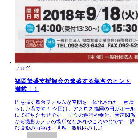
ブログ
福岡繁盛支援協会の繁盛する集客のヒント
満載！！
円を描く舞台フォルムが空間を一体化された、素晴
らしい場です！ 今回は、アクロス福岡の円形ホール
にて打ち合わせです。 司会の進行や受付、音声関係
から撮影カメラの場所などあれやこれやとです。 講
演撮影の内容は、世界一激戦区の […]