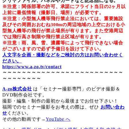
クリヤファイル、パネルやカードなど記念品になる。
※注意：関係部署の許可、承諾にフライト当日の2ヶ月以
上前に最低情報（撮影日、場所）が必要です。
※注意：小型無人機等飛行禁止法においては、
重要施設
及びその周囲おおむね300mの周辺地域の上空における小
型無人機等の飛行が禁止場所が有ります。
また空港周辺
では飛行高さ制限や飛行禁止区域が有ります。
※注意：雨、風、雪、濃霧等によって飛行できない場合
がございますので必ず予備日を設けて下さい。
人文字を企画・撮影などをご検討の方はお問い合わせく
ださい。
https://www.a-zo.tv/contact
～～～～～～～～～～～～～～～～～～～～～～～～～
～～～～～～～～
A-zo株式会社
は「セミナー撮影専門」のビデオ撮影＆
DVD制作会社です。
撮影・編集・制作の最初から最後までお任せ下さい！
福岡でのセミナー撮影をお考えの際は、ぜひ
お問い合わ
せ
ください。
その他の動画です→
YouTube へ