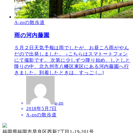
A-zoの散歩道
雨の河内藤園
５月２日天気予報は雨でしたが、お昼ころ雨がやん
だので出発しました。 ↓こちらはスマトートフォン
にて撮影です。 次第に少しずつ降り始め、しとしと
降りの中、北九州市八幡区東区にある河内藤園へ行
きました。到着したときは、すっご […]
a-zo
2018年5月7日
A-zoの散歩道
福岡県福岡市早良区西新7丁目1-19-201号