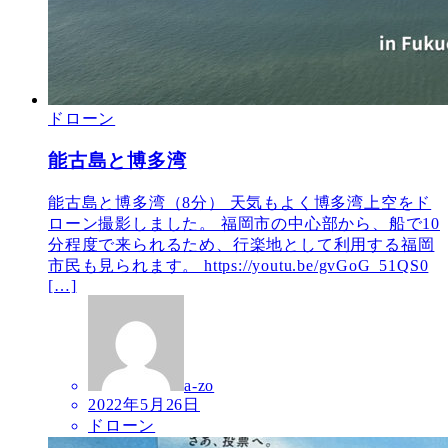
ドローン
能古島と博多湾
能古島と博多湾（8分） 天気もよく博多湾上空をド
ローン撮影しました。 福岡市の中心部から、船で10
分程度で来られるため、行楽地として利用する福岡
市民も見られます。 https://youtu.be/gvGoG_51QS0
[…]
a-zo
2022年5月26日
ドローン