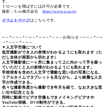
す。
ドローンを飛ばすには許可が必要です。
撮影：A-zo株式会社
https://www.a-zo.tv/
イベントページ
はこちらです。
∽～*～∽～*～∽～*～∽～*～∽～お知らせ～∽∽～*～∽
～*～∽～*～∽～
▼人文字空撮について
低空撮影ができ人の表情がわかるようにも取れます（た
だし全体が画面から切れます）
人文字撮影後に一ヶ所に集まって上に向かって手を振っ
ていただくと人の表情がわかるようにも取れます。
学校校舎を含めた人文字で素敵な思い出の写真になる。
リアルタイムでタブレットを見ながら、より綺麗な人文
字が作成できる。
色々な撮影角度から撮影でき年月を経て、なお大きな思
い出や記念となる
同時に動画でビデオ空撮もできメイキングビデオや
YouTube投稿、DVD制作ができる。