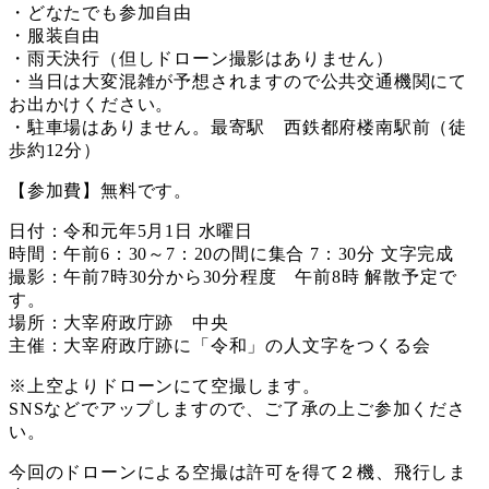
・どなたでも参加自由
・服装自由
・雨天決行（但しドローン撮影はありません）
・当日は大変混雑が予想されますので公共交通機関にて
お出かけください。
・駐車場はありません。最寄駅 西鉄都府楼南駅前（徒
歩約12分）
【参加費】無料です。
日付：令和元年5月1日 水曜日
時間：午前6：30～7：20の間に集合 7：30分 文字完成
撮影：午前7時30分から30分程度 午前8時 解散予定で
す。
場所：大宰府政庁跡 中央
主催：大宰府政庁跡に「令和」の人文字をつくる会
※上空よりドローンにて空撮します。
SNSなどでアップしますので、ご了承の上ご参加くださ
い。
今回のドローンによる空撮は許可を得て２機、飛行しま