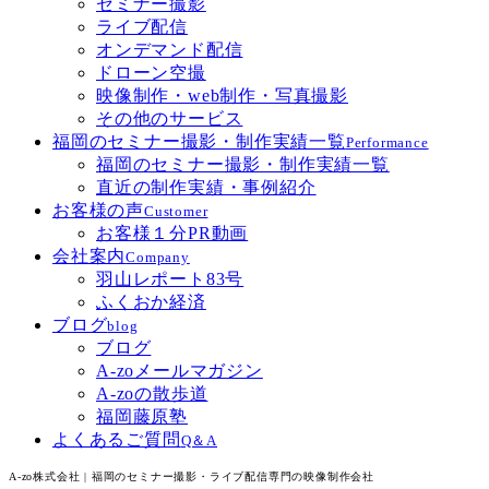
セミナー撮影
ライブ配信
オンデマンド配信
ドローン空撮
映像制作・web制作・写真撮影
その他のサービス
福岡のセミナー撮影・制作実績一覧
Performance
福岡のセミナー撮影・制作実績一覧
直近の制作実績・事例紹介
お客様の声
Customer
お客様１分PR動画
会社案内
Company
羽山レポート83号
ふくおか経済
ブログ
blog
ブログ
A-zoメールマガジン
A-zoの散歩道
福岡藤原塾
よくあるご質問
Q＆A
A-zo株式会社 | 福岡のセミナー撮影・ライブ配信専門の映像制作会社