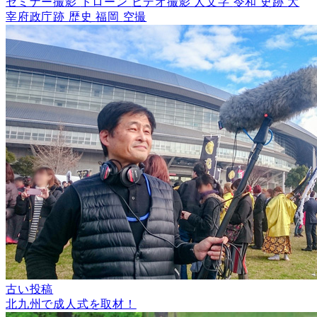
セミナー撮影
ドローン
ビデオ撮影
人文字
令和
史跡
大
宰府政庁跡
歴史
福岡
空撮
古い投稿
北九州で成人式を取材！