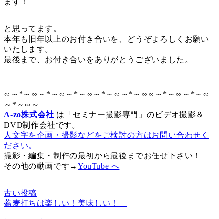
ます！
と思ってます。
本年も旧年以上のお付き合いを、どうぞよろしくお願い
いたします。
最後まで、お付き合いをありがとうございました。
∽～*～∽～*～∽～*～∽～*～∽～*～∽∽～*～∽～*～∽
～*～∽～
A-zo株式会社
は「セミナー撮影専門」のビデオ撮影＆
DVD制作会社です。
人文字を企画・撮影などをご検討の方はお問い合わせく
ださい。
撮影・編集・制作の最初から最後までお任せ下さい！
その他の動画です→
YouTube へ
古い投稿
蕎麦打ちは楽しい！美味しい！