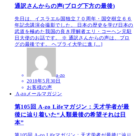
通訳さんからの声(ブログ下方の最後)
先日は、イスラエル国独立７０周年・国交樹立６６
年記念講演会撮影でした。 日本の歴史を学び日本の
武道を極めた我国の良き理解者エリ・コーヘン元駐
日大使のお話です。 ※ 通訳さんからの声は、ブロ
グの最後です。 ヘブライ大学に進 […]
a-zo
2018年5月30日
お客様の声
A-zoメールマガジン
第105回 A-zo Lifeマガジン：天才学者が最
後に辿り着いた“人類最後の希望それは日
本”
第105回 A-zo Lifeマガジン：天才学者が最後に辿り