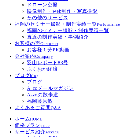
ドローン空撮
映像制作・web制作・写真撮影
その他のサービス
福岡のセミナー撮影・制作実績一覧
Performance
福岡のセミナー撮影・制作実績一覧
直近の制作実績・事例紹介
お客様の声
Customer
お客様１分PR動画
会社案内
Company
羽山レポート83号
ふくおか経済
ブログ
blog
ブログ
A-zoメールマガジン
A-zoの散歩道
福岡藤原塾
よくあるご質問
Q＆A
ホーム
HOME
価格プラン
price
サービス紹介
service