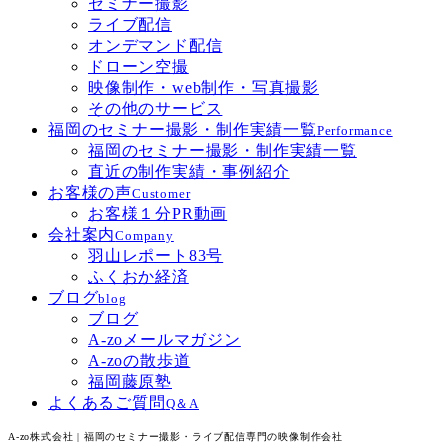
セミナー撮影
ライブ配信
オンデマンド配信
ドローン空撮
映像制作・web制作・写真撮影
その他のサービス
福岡のセミナー撮影・制作実績一覧
Performance
福岡のセミナー撮影・制作実績一覧
直近の制作実績・事例紹介
お客様の声
Customer
お客様１分PR動画
会社案内
Company
羽山レポート83号
ふくおか経済
ブログ
blog
ブログ
A-zoメールマガジン
A-zoの散歩道
福岡藤原塾
よくあるご質問
Q＆A
A-zo株式会社 | 福岡のセミナー撮影・ライブ配信専門の映像制作会社