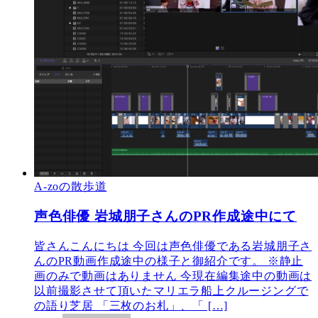
A-zoの散歩道
声色俳優 岩城朋子さんのPR作成途中にて
皆さんこんにちは 今回は声色俳優である岩城朋子さ
んのPR動画作成途中の様子と御紹介です。 ※静止
画のみで動画はありません 今現在編集途中の動画は
以前撮影させて頂いたマリエラ船上クルージングで
の語り芝居 「三枚のお札」、「 […]