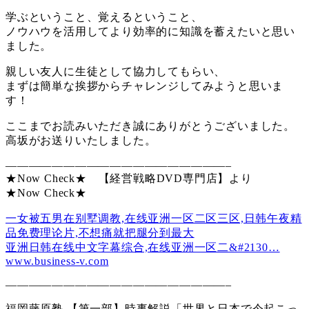
学ぶということ、覚えるということ、
ノウハウを活用してより効率的に知識を蓄えたいと思い
ました。
親しい友人に生徒として協力してもらい、
まずは簡単な挨拶からチャレンジしてみようと思いま
す！
ここまでお読みいただき誠にありがとうございました。
高坂がお送りいたしました。
———————————————————–
★Now Check★ 【経営戦略DVD専門店】より
★Now Check★
一女被五男在别墅调教,在线亚洲一区二区三区,日韩午夜精
品免费理论片,不想痛就把腿分到最大
亚洲日韩在线中文字幕综合,在线亚洲一区二&#2130…
www.business-v.com
———————————————————–
福岡藤原塾 【第一部】時事解説「世界と日本で今起こっ