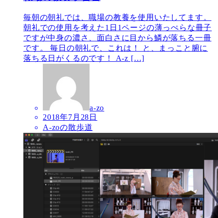
毎朝の朝礼では、職場の教養を使用いたしてます。
朝礼での使用を考えた1日1ページの薄っぺらな冊子
ですが中身の濃さ、面白さに目から鱗が落ちる一冊
です。 毎日の朝礼で、これは！ と、まっこと腑に
落ちる日がくるのです！ A-z […]
a-zo
2018年7月28日
A-zoの散歩道