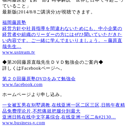
ていること」
最新版(2014/8/8ご講演分)が視聴できます。
福岡藤原塾
経営方針や社員指導を間違わないためにも、中小企業の
経営者や組織のリーダーの方にはぜひ聞いていただきた
い内容です。ご一緒に学んでまいりましょう。～藤原直
哉先生…
www.ustream.tv
◆第20回藤原直哉先生ＤＶＤ勉強会のご案内◆
詳しくはFacebookページへ。
第２０回藤原塾DVDをみて勉強会
www.facebook.com
ホームページより申し込み。
一女被五男在别墅调教,在线亚洲一区二区三区,日韩午夜精
品免费理论片,不想痛就把腿分到最大
亚洲日韩在线中文字幕综合,在线亚洲一区二&#2130…
www.business-v.com