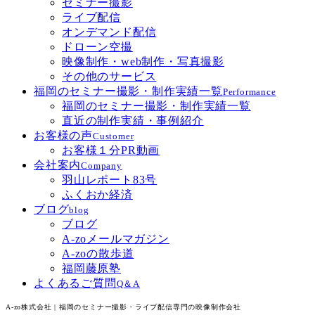
セミナー撮影
ライブ配信
オンデマンド配信
ドローン空撮
映像制作・web制作・写真撮影
その他のサービス
福岡のセミナー撮影・制作実績一覧
Performance
福岡のセミナー撮影・制作実績一覧
直近の制作実績・事例紹介
お客様の声
Customer
お客様１分PR動画
会社案内
Company
羽山レポート83号
ふくおか経済
ブログ
blog
ブログ
A-zoメールマガジン
A-zoの散歩道
福岡藤原塾
よくあるご質問
Q＆A
A-zo株式会社 | 福岡のセミナー撮影・ライブ配信専門の映像制作会社