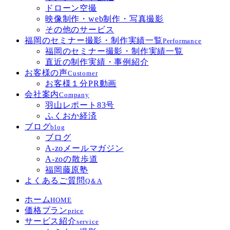
ドローン空撮
映像制作・web制作・写真撮影
その他のサービス
福岡のセミナー撮影・制作実績一覧
Performance
福岡のセミナー撮影・制作実績一覧
直近の制作実績・事例紹介
お客様の声
Customer
お客様１分PR動画
会社案内
Company
羽山レポート83号
ふくおか経済
ブログ
blog
ブログ
A-zoメールマガジン
A-zoの散歩道
福岡藤原塾
よくあるご質問
Q＆A
ホーム
HOME
価格プラン
price
サービス紹介
service