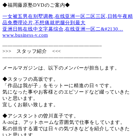
◆福岡藤原塾DVDのご案内◆
一女被五男在别墅调教,在线亚洲一区二区三区,日韩午夜精
品免费理论片,不想痛就把腿分到最大
亚洲日韩在线中文字幕综合,在线亚洲一区二&#2130…
www.business-v.com
———————————————————–
>>> スタッフ紹介 <<<
———————————————————–
メールマガジンは、以下のメンバーが担当します。
◆スタッフの高坂です。
「作品は我が子」をモットーに精進の日々です。
気になった事やお客様とのエピソードなど綴っていきた
いと思います。
宜しくお願い致します。
◆アシスタントの曽川直子です。
A-zoは、アットホームな雰囲気で仕事をしています。
私の担当する週では日々の気づきなどを紹介していきた
いと思います。