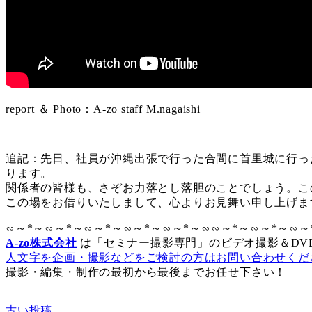
report ＆ Photo：A-zo staff M.nagaishi
追記：先日、社員が沖縄出張で行った合間に首里城に行っ
ります。
関係者の皆様も、さぞお力落とし落胆のことでしょう。こ
この場をお借りいたしまして、心よりお見舞い申し上
∽～*～∽～*～∽～*～∽～*～∽～*～∽∽～*～∽～*～∽～
A-zo株式会社
は「セミナー撮影専門」のビデオ撮影＆DV
人文字を企画・撮影などをご検討の方はお問い合わせくだ
撮影・編集・制作の最初から最後までお任せ下さい！
古い投稿