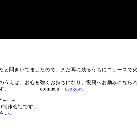
たと聞きいてましたので、まだ耳に残るうちにニュースで火事
のうえは、お心を強くお持ちになり、復興へお励みになら
げます。 comment：
t.sogawa
*～∽～
D制作会社です。
さい。