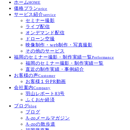
ホーム
HOME
価格プラン
price
サービス紹介
service
セミナー撮影
ライブ配信
オンデマンド配信
ドローン空撮
映像制作・web制作・写真撮影
その他のサービス
福岡のセミナー撮影・制作実績一覧
Performance
福岡のセミナー撮影・制作実績一覧
直近の制作実績・事例紹介
お客様の声
Customer
お客様１分PR動画
会社案内
Company
羽山レポート83号
ふくおか経済
ブログ
blog
ブログ
A-zoメールマガジン
A-zoの散歩道