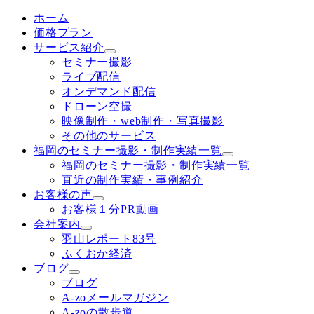
ホーム
価格プラン
サービス紹介
セミナー撮影
ライブ配信
オンデマンド配信
ドローン空撮
映像制作・web制作・写真撮影
その他のサービス
福岡のセミナー撮影・制作実績一覧
福岡のセミナー撮影・制作実績一覧
直近の制作実績・事例紹介
お客様の声
お客様１分PR動画
会社案内
羽山レポート83号
ふくおか経済
ブログ
ブログ
A-zoメールマガジン
A-zoの散歩道