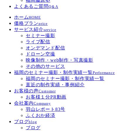
福岡藤原塾
よくあるご質問
Q＆A
ホーム
HOME
価格プラン
price
サービス紹介
service
セミナー撮影
ライブ配信
オンデマンド配信
ドローン空撮
映像制作・web制作・写真撮影
その他のサービス
福岡のセミナー撮影・制作実績一覧
Performance
福岡のセミナー撮影・制作実績一覧
直近の制作実績・事例紹介
お客様の声
Customer
お客様１分PR動画
会社案内
Company
羽山レポート83号
ふくおか経済
ブログ
blog
ブログ