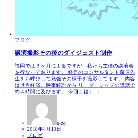
ブログ
講演撮影その後のダイジェスト制作
福岡では３ヶ月に１度ですが、私たち主催の講演会
を行なっております。 経営のコンサルタント藤原先
生をお呼びして勉強その様子を撮影してます。 内容
は世界経済、時事解説から リーダーシップの講話で
約４時間に及びます。 今回も福 […]
a-zo
2018年4月13日
ブログ