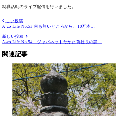
就職活動のライブ配信を行いました。
古い投稿
A-zo Life No.53 何も無いところから、10万本…
新しい投稿
A-zo Life No.54 ジャパネットたかた前社長の講…
関連記事