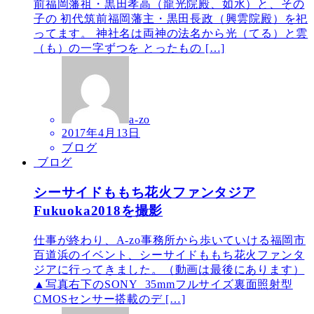
前福岡藩祖・黒田孝高（龍光院殿、如水）と、その
子の 初代筑前福岡藩主・黒田長政（興雲院殿）を祀
ってます。 神社名は両神の法名から光（てる）と雲
（も）の一字ずつを とったもの […]
a-zo
2017年4月13日
ブログ
ブログ
シーサイドももち花火ファンタジア
Fukuoka2018を撮影
仕事が終わり、A-zo事務所から歩いていける福岡市
百道浜のイベント、シーサイドももち花火ファンタ
ジアに行ってきました。（動画は最後にあります）
▲写真右下のSONY 35mmフルサイズ裏面照射型
CMOSセンサー搭載のデ […]