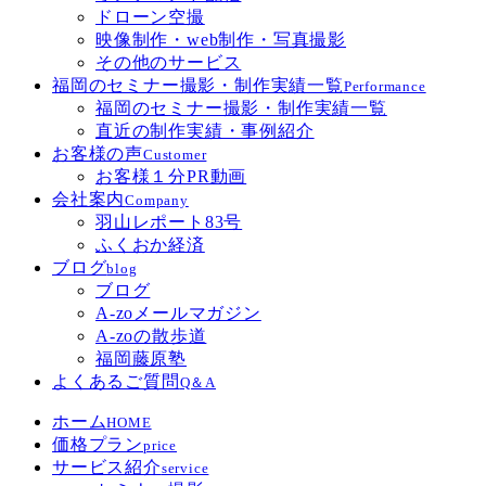
ドローン空撮
映像制作・web制作・写真撮影
その他のサービス
福岡のセミナー撮影・制作実績一覧
Performance
福岡のセミナー撮影・制作実績一覧
直近の制作実績・事例紹介
お客様の声
Customer
お客様１分PR動画
会社案内
Company
羽山レポート83号
ふくおか経済
ブログ
blog
ブログ
A-zoメールマガジン
A-zoの散歩道
福岡藤原塾
よくあるご質問
Q＆A
ホーム
HOME
価格プラン
price
サービス紹介
service