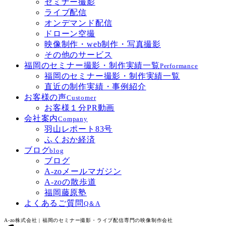
セミナー撮影
ライブ配信
オンデマンド配信
ドローン空撮
映像制作・web制作・写真撮影
その他のサービス
福岡のセミナー撮影・制作実績一覧
Performance
福岡のセミナー撮影・制作実績一覧
直近の制作実績・事例紹介
お客様の声
Customer
お客様１分PR動画
会社案内
Company
羽山レポート83号
ふくおか経済
ブログ
blog
ブログ
A-zoメールマガジン
A-zoの散歩道
福岡藤原塾
よくあるご質問
Q＆A
A-zo株式会社 | 福岡のセミナー撮影・ライブ配信専門の映像制作会社