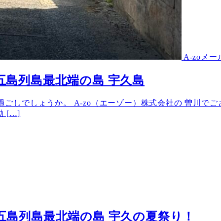
A-zoメ
崎県五島列島最北端の島 宇久島
お過ごしでしょうか。 A-zo（エーゾー）株式会社の 曽川
[…]
九州は五島列島最北端の島 宇久の夏祭り！