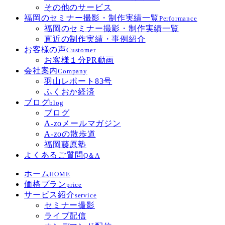
その他のサービス
福岡のセミナー撮影・制作実績一覧
Performance
福岡のセミナー撮影・制作実績一覧
直近の制作実績・事例紹介
お客様の声
Customer
お客様１分PR動画
会社案内
Company
羽山レポート83号
ふくおか経済
ブログ
blog
ブログ
A-zoメールマガジン
A-zoの散歩道
福岡藤原塾
よくあるご質問
Q＆A
ホーム
HOME
価格プラン
price
サービス紹介
service
セミナー撮影
ライブ配信