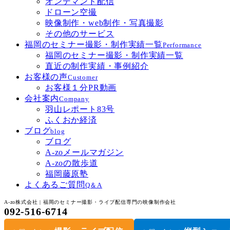
オンデマンド配信
ドローン空撮
映像制作・web制作・写真撮影
その他のサービス
福岡のセミナー撮影・制作実績一覧
Performance
福岡のセミナー撮影・制作実績一覧
直近の制作実績・事例紹介
お客様の声
Customer
お客様１分PR動画
会社案内
Company
羽山レポート83号
ふくおか経済
ブログ
blog
ブログ
A-zoメールマガジン
A-zoの散歩道
福岡藤原塾
よくあるご質問
Q＆A
A-zo株式会社 | 福岡のセミナー撮影・ライブ配信専門の映像制作会社
092-516-6714