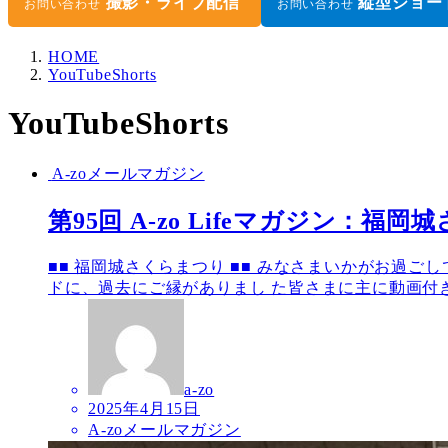
撮影・ライブ配信
縦型ショー
お問い合わせ
お問い合わせ
HOME
YouTubeShorts
YouTubeShorts
A-zoメールマガジン
第95回 A-zo Lifeマガジン：
■■ 福岡城さくらまつり ■■ みなさまいかがお過ご
ドに、過去にご縁がありまし た皆さまに主に動画付き 
a-zo
2025年4月15日
A-zoメールマガジン