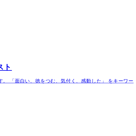
スト
います。 「面白い、徳をつむ、気付く、感動した」 をキーワー