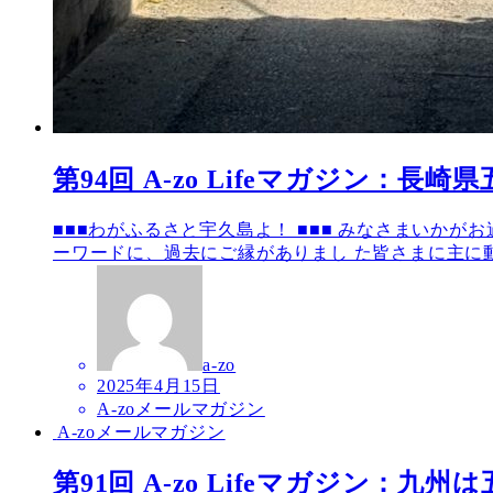
第94回 A-zo Lifeマガジン：長
■■■わがふるさと宇久島よ！ ■■■ みなさまいかが
ーワードに、過去にご縁がありまし た皆さまに主に動 
a-zo
2025年4月15日
A-zoメールマガジン
A-zoメールマガジン
第91回 A-zo Lifeマガジン：