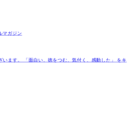
ールマガジン
でございます。 「面白い、徳をつむ、気付く、感動した」 をキ