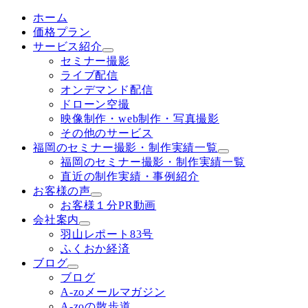
ホーム
価格プラン
サービス紹介
セミナー撮影
ライブ配信
オンデマンド配信
ドローン空撮
映像制作・web制作・写真撮影
その他のサービス
福岡のセミナー撮影・制作実績一覧
福岡のセミナー撮影・制作実績一覧
直近の制作実績・事例紹介
お客様の声
お客様１分PR動画
会社案内
羽山レポート83号
ふくおか経済
ブログ
ブログ
A-zoメールマガジン
A-zoの散歩道