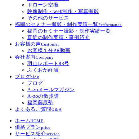
ドローン空撮
映像制作・web制作・写真撮影
その他のサービス
福岡のセミナー撮影・制作実績一覧
Performance
福岡のセミナー撮影・制作実績一覧
直近の制作実績・事例紹介
お客様の声
Customer
お客様１分PR動画
会社案内
Company
羽山レポート83号
ふくおか経済
ブログ
blog
ブログ
A-zoメールマガジン
A-zoの散歩道
福岡藤原塾
よくあるご質問
Q＆A
ホーム
HOME
価格プラン
price
サービス紹介
service