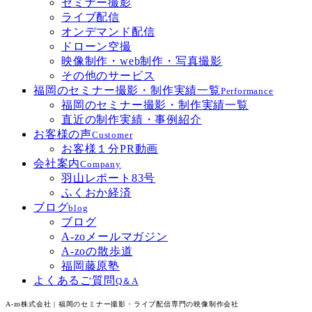
セミナー撮影
ライブ配信
オンデマンド配信
ドローン空撮
映像制作・web制作・写真撮影
その他のサービス
福岡のセミナー撮影・制作実績一覧
Performance
福岡のセミナー撮影・制作実績一覧
直近の制作実績・事例紹介
お客様の声
Customer
お客様１分PR動画
会社案内
Company
羽山レポート83号
ふくおか経済
ブログ
blog
ブログ
A-zoメールマガジン
A-zoの散歩道
福岡藤原塾
よくあるご質問
Q＆A
A-zo株式会社 | 福岡のセミナー撮影・ライブ配信専門の映像制作会社