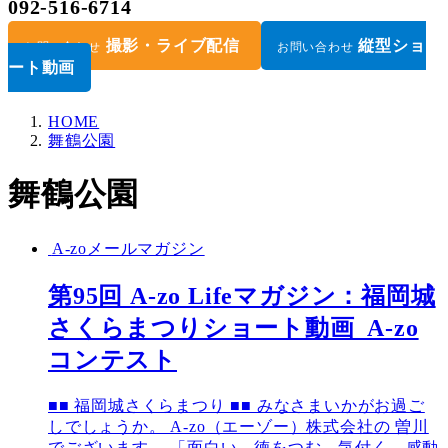
092-516-6714
撮影・ライブ配信
縦型ショ
お問い合わせ
お問い合わせ
ート動画
HOME
舞鶴公園
舞鶴公園
A-zoメールマガジン
第95回 A-zo Lifeマガジン：福岡城
さくらまつりショート動画_A-zo
コンテスト
■■ 福岡城さくらまつり ■■ みなさまいかがお過ご
しでしょうか。 A-zo（エーゾー）株式会社の 曽川
でございます。 「面白い、徳をつむ、気付く、感動