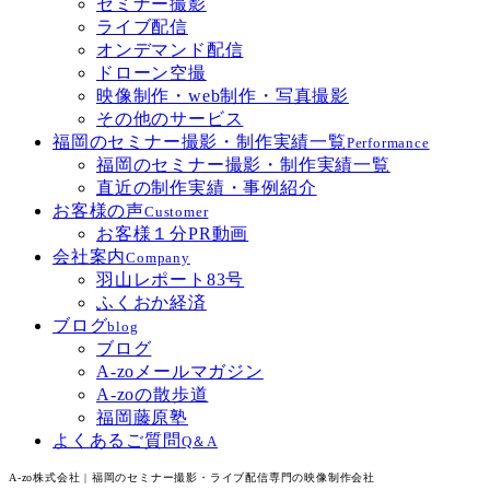
セミナー撮影
ライブ配信
オンデマンド配信
ドローン空撮
映像制作・web制作・写真撮影
その他のサービス
福岡のセミナー撮影・制作実績一覧
Performance
福岡のセミナー撮影・制作実績一覧
直近の制作実績・事例紹介
お客様の声
Customer
お客様１分PR動画
会社案内
Company
羽山レポート83号
ふくおか経済
ブログ
blog
ブログ
A-zoメールマガジン
A-zoの散歩道
福岡藤原塾
よくあるご質問
Q＆A
A-zo株式会社 | 福岡のセミナー撮影・ライブ配信専門の映像制作会社