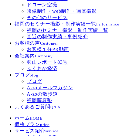
ドローン空撮
映像制作・web制作・写真撮影
その他のサービス
福岡のセミナー撮影・制作実績一覧
Performance
福岡のセミナー撮影・制作実績一覧
直近の制作実績・事例紹介
お客様の声
Customer
お客様１分PR動画
会社案内
Company
羽山レポート83号
ふくおか経済
ブログ
blog
ブログ
A-zoメールマガジン
A-zoの散歩道
福岡藤原塾
よくあるご質問
Q＆A
ホーム
HOME
価格プラン
price
サービス紹介
service