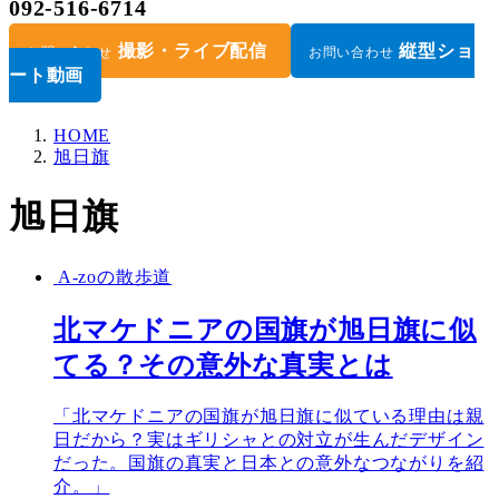
092-516-6714
撮影・ライブ配信
縦型ショ
お問い合わせ
お問い合わせ
ート動画
HOME
旭日旗
旭日旗
A-zoの散歩道
北マケドニアの国旗が旭日旗に似
てる？その意外な真実とは
「北マケドニアの国旗が旭日旗に似ている理由は親
日だから？実はギリシャとの対立が生んだデザイン
だった。国旗の真実と日本との意外なつながりを紹
介。」