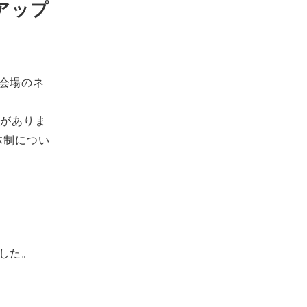
アップ
会場のネ
績がありま
体制につい
した。