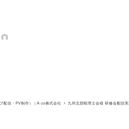
会配信実績｜配信ページ運用か
a-zo
カテゴリー
福岡の映像制作・動画制作の実績（セミナー撮影・ライブ
著
者
配信・PV制作）｜A-zo株式会社
九州北部税理士会様 研修会配信