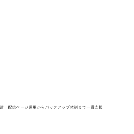
らバックアップ体制まで一貫
配信・PV制作）｜A-zo株式会社
実績｜配信ページ運用からバックアップ体制まで一貫支援