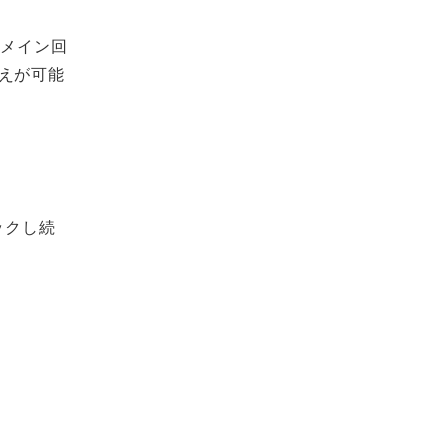
のメイン回
えが可能
ックし続
。