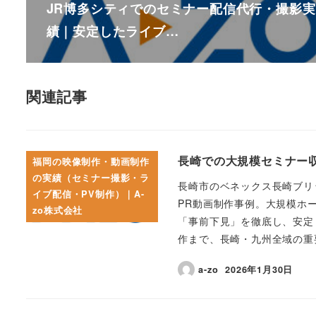
JR博多シティでのセミナー配信代行・撮影実
績｜安定したライブ…
関連記事
長崎での大規模セミナー収
福岡の映像制作・動画制作
の実績（セミナー撮影・ラ
長崎市のベネックス長崎ブリ
イブ配信・PV制作）｜A-
PR動画制作事例。大規模ホ
zo株式会社
「事前下見」を徹底し、安定
作まで、長崎・九州全域の重
a-zo
2026年1月30日