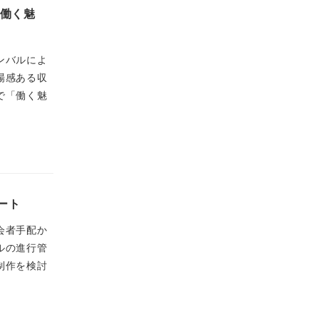
「働く魅
ンバルによ
場感ある収
で「働く魅
ート
会者手配か
ルの進行管
制作を検討