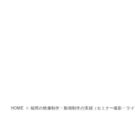
九州北部税理士会様 研修
支援
2026年1月30日
2026年3月10日
投稿日
更新日
HOME
福岡の映像制作・動画制作の実績（セミナー撮影・ライブ