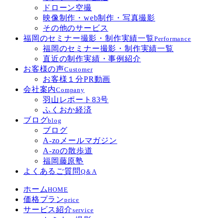
ドローン空撮
映像制作・web制作・写真撮影
その他のサービス
福岡のセミナー撮影・制作実績一覧
Performance
福岡のセミナー撮影・制作実績一覧
直近の制作実績・事例紹介
お客様の声
Customer
お客様１分PR動画
会社案内
Company
羽山レポート83号
ふくおか経済
ブログ
blog
ブログ
A-zoメールマガジン
A-zoの散歩道
福岡藤原塾
よくあるご質問
Q＆A
ホーム
HOME
価格プラン
price
サービス紹介
service