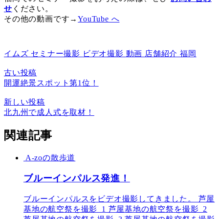
せ
ください。
その他の動画です→
YouTube へ
イムズ
セミナー撮影
ビデオ撮影
動画
店舗紹介
福岡
古い投稿
開運絶景スポット第1位！
新しい投稿
北九州で成人式を取材！
関連記事
A-zoの散歩道
ブルーインパルス発進！
ブルーインパルスをビデオ撮影してきました。 芦屋
基地の航空祭を撮影_1 芦屋基地の航空祭を撮影_2