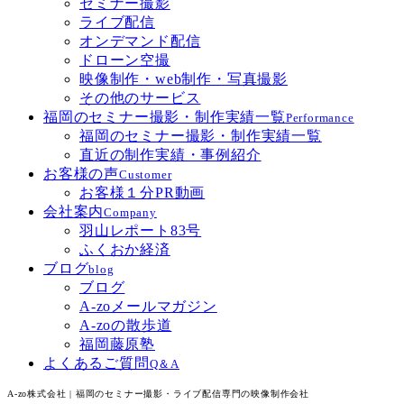
セミナー撮影
ライブ配信
オンデマンド配信
ドローン空撮
映像制作・web制作・写真撮影
その他のサービス
福岡のセミナー撮影・制作実績一覧
Performance
福岡のセミナー撮影・制作実績一覧
直近の制作実績・事例紹介
お客様の声
Customer
お客様１分PR動画
会社案内
Company
羽山レポート83号
ふくおか経済
ブログ
blog
ブログ
A-zoメールマガジン
A-zoの散歩道
福岡藤原塾
よくあるご質問
Q＆A
A-zo株式会社 | 福岡のセミナー撮影・ライブ配信専門の映像制作会社