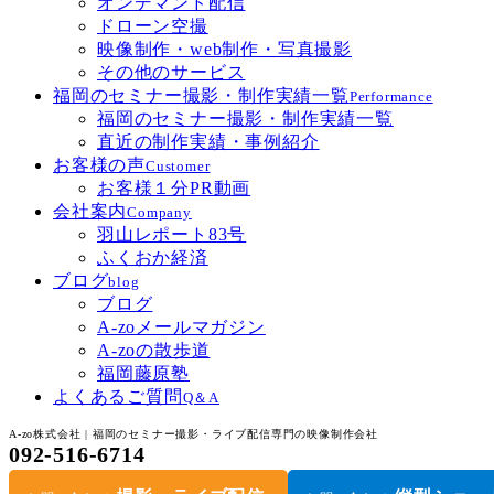
オンデマンド配信
ドローン空撮
映像制作・web制作・写真撮影
その他のサービス
福岡のセミナー撮影・制作実績一覧
Performance
福岡のセミナー撮影・制作実績一覧
直近の制作実績・事例紹介
お客様の声
Customer
お客様１分PR動画
会社案内
Company
羽山レポート83号
ふくおか経済
ブログ
blog
ブログ
A-zoメールマガジン
A-zoの散歩道
福岡藤原塾
よくあるご質問
Q＆A
A-zo株式会社 | 福岡のセミナー撮影・ライブ配信専門の映像制作会社
092-516-6714