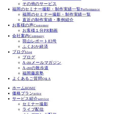
その他のサービス
福岡のセミナー撮影・制作実績一覧
Performance
福岡のセミナー撮影・制作実績一覧
直近の制作実績・事例紹介
お客様の声
Customer
お客様１分PR動画
会社案内
Company
羽山レポート83号
ふくおか経済
ブログ
blog
ブログ
A-zoメールマガジン
A-zoの散歩道
福岡藤原塾
よくあるご質問
Q＆A
ホーム
HOME
価格プラン
price
サービス紹介
service
セミナー撮影
ライブ配信