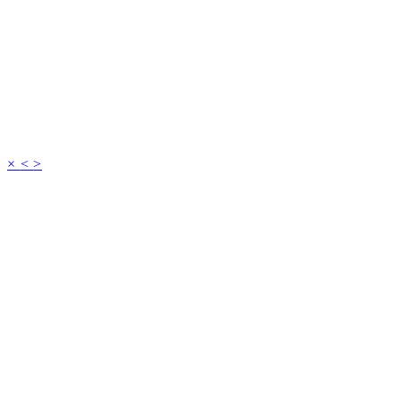
×
<
>