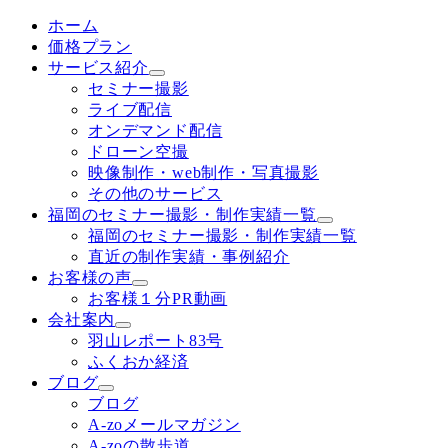
ホーム
価格プラン
サービス紹介
セミナー撮影
ライブ配信
オンデマンド配信
ドローン空撮
映像制作・web制作・写真撮影
その他のサービス
福岡のセミナー撮影・制作実績一覧
福岡のセミナー撮影・制作実績一覧
直近の制作実績・事例紹介
お客様の声
お客様１分PR動画
会社案内
羽山レポート83号
ふくおか経済
ブログ
ブログ
A-zoメールマガジン
A-zoの散歩道