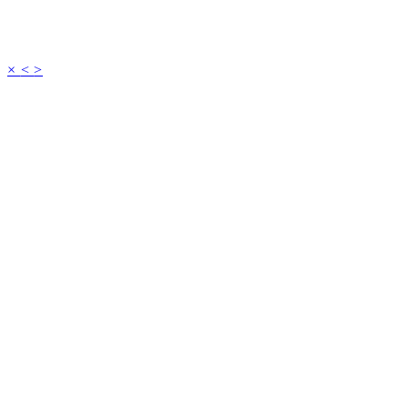
×
<
>