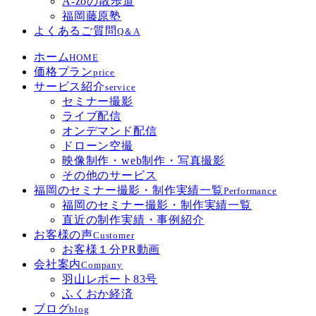
A-zoの散歩道
福岡藤原塾
よくあるご質問
Q＆A
ホーム
HOME
価格プラン
price
サービス紹介
service
セミナー撮影
ライブ配信
オンデマンド配信
ドローン空撮
映像制作・web制作・写真撮影
その他のサービス
福岡のセミナー撮影・制作実績一覧
Performance
福岡のセミナー撮影・制作実績一覧
直近の制作実績・事例紹介
お客様の声
Customer
お客様１分PR動画
会社案内
Company
羽山レポート83号
ふくおか経済
ブログ
blog