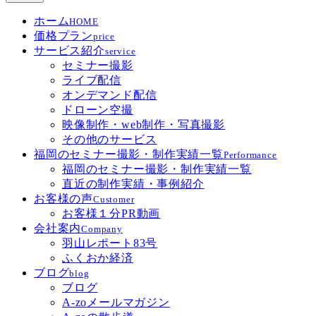
ホーム
HOME
価格プラン
price
サービス紹介
service
セミナー撮影
ライブ配信
オンデマンド配信
ドローン空撮
映像制作・web制作・写真撮影
その他のサービス
福岡のセミナー撮影・制作実績一覧
Performance
福岡のセミナー撮影・制作実績一覧
直近の制作実績・事例紹介
お客様の声
Customer
お客様１分PR動画
会社案内
Company
羽山レポート83号
ふくおか経済
ブログ
blog
ブログ
A-zoメールマガジン