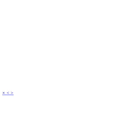
×
<
>