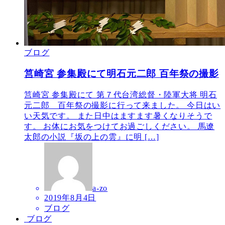
ブログ
筥崎宮 参集殿にて明石元二郎 百年祭の撮影
筥崎宮 参集殿にて 第７代台湾総督・陸軍大将 明石
元二郎 百年祭の撮影に行って来ました。 今日はい
い天気です。 また日中はますます暑くなりそうで
す。 お体にお気をつけてお過ごしください。 馬遼
太郎の小説『坂の上の雲』に明 […]
a-zo
2019年8月4日
ブログ
ブログ