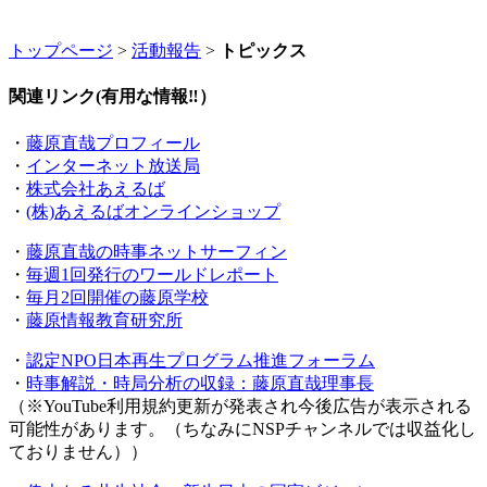
トップページ
>
活動報告
>
トピックス
関連リンク(有用な情報‼）
・
藤原直哉プロフィール
・
インターネット放送局
・
株式会社あえるば
・
(株)あえるばオンラインショップ
・
藤原直哉の時事ネットサーフィン
・
毎週1回発行のワールドレポート
・
毎月2回開催の藤原学校
・
藤原情報教育研究所
・
認定NPO日本再生プログラム推進フォーラム
・
時事解説・時局分析の収録：藤原直哉理事長
（※YouTube利用規約更新が発表され今後広告が表示される
可能性があります。（ちなみにNSPチャンネルでは収益化し
ておりません））