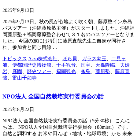
2025年9月13日
2025年9月13日。秋の風が心地よく吹く朝、藤原塾イン糸島
バスツアー（沖縄藤原塾主催）がスタートしました。沖縄福
岡藤原塾＋福岡藤原塾合わせて３１名のバスツアーとなりま
した。 今回の旅には特別に藤原直哉先生ご自身が同行さ
れ、参加者と同じ目線 …
トピックス
A-zo株式会社
、
ほら貝
、
ガラス勾玉
、
二見ヶ
浦
、
伊都国歴史博物館
、
千手観音
、
国宝
、
天孫降臨
、
夫婦
岩
、
庭園
、
歴史ツアー
、
福岡観光
、
糸島
、
藤原塾
、
藤原直
哉
、
雷山千如寺
NPO法人 全国自然栽培実行委員会の話
2025年8月22日
NPO法人 全国自然栽培実行委員会の話（5分30秒） こんに
ちは。 NPO法人全国自然栽培実行委員会（88mirai）です。
⾃然と調和する お米や田んぼ（地域・地球環境）から 未来