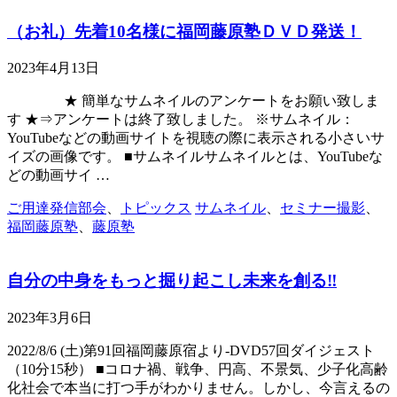
（お礼）先着10名様に福岡藤原塾ＤＶＤ発送！
2023年4月13日
★ 簡単なサムネイルのアンケートをお願い致しま
す ★⇒アンケートは終了致しました。 ※サムネイル：
YouTubeなどの動画サイトを視聴の際に表示される小さいサ
イズの画像です。 ■サムネイルサムネイルとは、YouTubeな
どの動画サイ …
ご用達発信部会
、
トピックス
サムネイル
、
セミナー撮影
、
福岡藤原塾
、
藤原塾
自分の中身をもっと掘り起こし未来を創る‼
2023年3月6日
2022/8/6 (土)第91回福岡藤原宿より-DVD57回ダイジェスト
（10分15秒） ■コロナ禍、戦争、円高、不景気、少子化高齢
化社会で本当に打つ手がわかりません。しかし、今言えるの