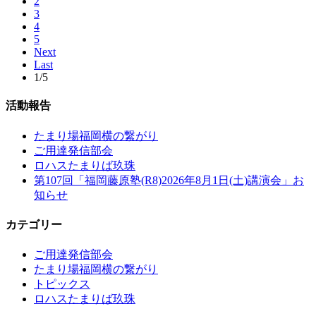
2
3
4
5
Next
Last
1/5
活動報告
たまり場福岡横の繋がり
ご用達発信部会
ロハスたまりば玖珠
第107回「福岡藤原塾(R8)2026年8月1日(土)講演会」お
知らせ
カテゴリー
ご用達発信部会
たまり場福岡横の繋がり
トピックス
ロハスたまりば玖珠