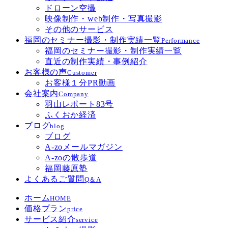
ドローン空撮
映像制作・web制作・写真撮影
その他のサービス
福岡のセミナー撮影・制作実績一覧
Performance
福岡のセミナー撮影・制作実績一覧
直近の制作実績・事例紹介
お客様の声
Customer
お客様１分PR動画
会社案内
Company
羽山レポート83号
ふくおか経済
ブログ
blog
ブログ
A-zoメールマガジン
A-zoの散歩道
福岡藤原塾
よくあるご質問
Q＆A
ホーム
HOME
価格プラン
price
サービス紹介
service