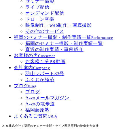
セミナー撮影
ライブ配信
オンデマンド配信
ドローン空撮
映像制作・web制作・写真撮影
その他のサービス
福岡のセミナー撮影・制作実績一覧
Performance
福岡のセミナー撮影・制作実績一覧
直近の制作実績・事例紹介
お客様の声
Customer
お客様１分PR動画
会社案内
Company
羽山レポート83号
ふくおか経済
ブログ
blog
ブログ
A-zoメールマガジン
A-zoの散歩道
福岡藤原塾
よくあるご質問
Q＆A
A-zo株式会社 | 福岡のセミナー撮影・ライブ配信専門の映像制作会社