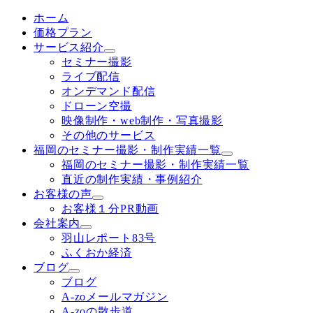
ホーム
価格プラン
サービス紹介
セミナー撮影
ライブ配信
オンデマンド配信
ドローン空撮
映像制作・web制作・写真撮影
その他のサービス
福岡のセミナー撮影・制作実績一覧
福岡のセミナー撮影・制作実績一覧
直近の制作実績・事例紹介
お客様の声
お客様１分PR動画
会社案内
羽山レポート83号
ふくおか経済
ブログ
ブログ
A-zoメールマガジン
A-zoの散歩道