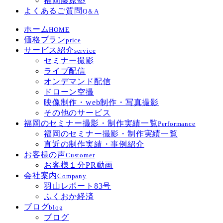
福岡藤原塾
よくあるご質問
Q＆A
ホーム
HOME
価格プラン
price
サービス紹介
service
セミナー撮影
ライブ配信
オンデマンド配信
ドローン空撮
映像制作・web制作・写真撮影
その他のサービス
福岡のセミナー撮影・制作実績一覧
Performance
福岡のセミナー撮影・制作実績一覧
直近の制作実績・事例紹介
お客様の声
Customer
お客様１分PR動画
会社案内
Company
羽山レポート83号
ふくおか経済
ブログ
blog
ブログ