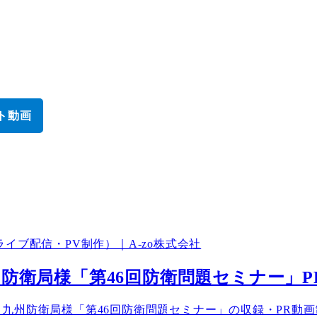
ト動画
ブ配信・PV制作）｜A-zo株式会社
防衛局様「第46回防衛問題セミナー」P
九州防衛局様「第46回防衛問題セミナー」の収録・PR動