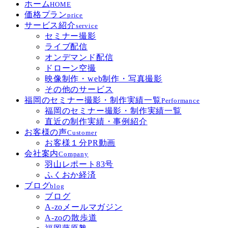
ホーム
HOME
価格プラン
price
サービス紹介
service
セミナー撮影
ライブ配信
オンデマンド配信
ドローン空撮
映像制作・web制作・写真撮影
その他のサービス
福岡のセミナー撮影・制作実績一覧
Performance
福岡のセミナー撮影・制作実績一覧
直近の制作実績・事例紹介
お客様の声
Customer
お客様１分PR動画
会社案内
Company
羽山レポート83号
ふくおか経済
ブログ
blog
ブログ
A-zoメールマガジン
A-zoの散歩道