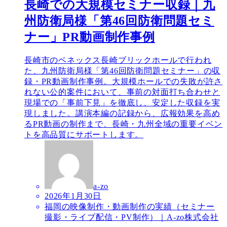
長崎での大規模セミナー収録｜九
州防衛局様「第46回防衛問題セミ
ナー」PR動画制作事例
長崎市のベネックス長崎ブリックホールで行われ
た、九州防衛局様「第46回防衛問題セミナー」の収
録・PR動画制作事例。大規模ホールでの失敗が許さ
れない公的案件において、事前の対面打ち合わせと
現場での「事前下見」を徹底し、安定した収録を実
現しました。講演本編の記録から、広報効果を高め
るPR動画の制作まで、長崎・九州全域の重要イベン
トを高品質にサポートします。
a-zo
2026年1月30日
福岡の映像制作・動画制作の実績（セミナー
撮影・ライブ配信・PV制作）｜A-zo株式会社