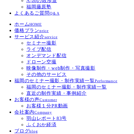
A-zoの散歩道
福岡藤原塾
よくあるご質問
Q＆A
ホーム
HOME
価格プラン
price
サービス紹介
service
セミナー撮影
ライブ配信
オンデマンド配信
ドローン空撮
映像制作・web制作・写真撮影
その他のサービス
福岡のセミナー撮影・制作実績一覧
Performance
福岡のセミナー撮影・制作実績一覧
直近の制作実績・事例紹介
お客様の声
Customer
お客様１分PR動画
会社案内
Company
羽山レポート83号
ふくおか経済
ブログ
blog