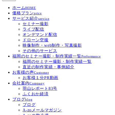
ホーム
HOME
価格プラン
price
サービス紹介
service
セミナー撮影
ライブ配信
オンデマンド配信
ドローン空撮
映像制作・web制作・写真撮影
その他のサービス
福岡のセミナー撮影・制作実績一覧
Performance
福岡のセミナー撮影・制作実績一覧
直近の制作実績・事例紹介
お客様の声
Customer
お客様１分PR動画
会社案内
Company
羽山レポート83号
ふくおか経済
ブログ
blog
ブログ
A-zoメールマガジン