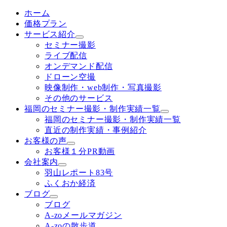
ホーム
価格プラン
サービス紹介
セミナー撮影
ライブ配信
オンデマンド配信
ドローン空撮
映像制作・web制作・写真撮影
その他のサービス
福岡のセミナー撮影・制作実績一覧
福岡のセミナー撮影・制作実績一覧
直近の制作実績・事例紹介
お客様の声
お客様１分PR動画
会社案内
羽山レポート83号
ふくおか経済
ブログ
ブログ
A-zoメールマガジン
A-zoの散歩道