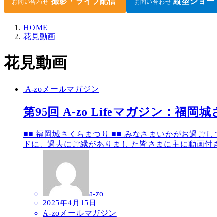
撮影・ライブ配信
縦型ショー
お問い合わせ
お問い合わせ
HOME
花見動画
花見動画
A-zoメールマガジン
第95回 A-zo Lifeマガジン：
■■ 福岡城さくらまつり ■■ みなさまいかがお過ご
ドに、過去にご縁がありまし た皆さまに主に動画付き 
a-zo
2025年4月15日
A-zoメールマガジン