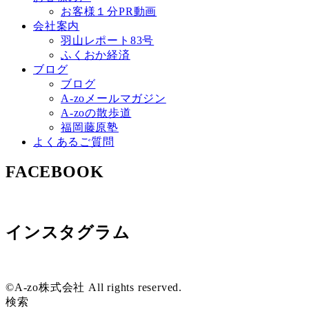
お客様１分PR動画
会社案内
羽山レポート83号
ふくおか経済
ブログ
ブログ
A-zoメールマガジン
A-zoの散歩道
福岡藤原塾
よくあるご質問
FACEBOOK
インスタグラム
©A-zo株式会社 All rights reserved.
検索