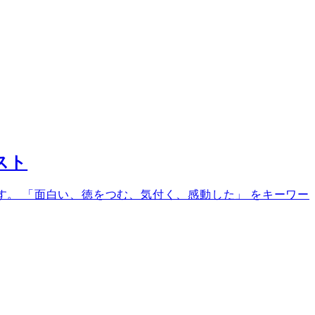
スト
います。 「面白い、徳をつむ、気付く、感動した」 をキーワー