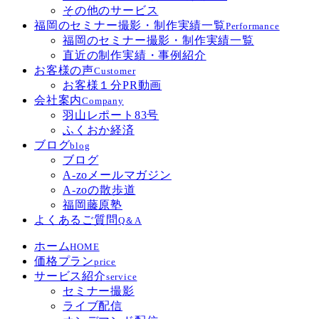
その他のサービス
福岡のセミナー撮影・制作実績一覧
Performance
福岡のセミナー撮影・制作実績一覧
直近の制作実績・事例紹介
お客様の声
Customer
お客様１分PR動画
会社案内
Company
羽山レポート83号
ふくおか経済
ブログ
blog
ブログ
A-zoメールマガジン
A-zoの散歩道
福岡藤原塾
よくあるご質問
Q＆A
ホーム
HOME
価格プラン
price
サービス紹介
service
セミナー撮影
ライブ配信