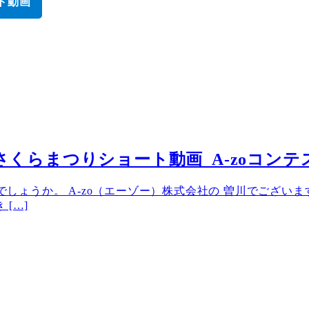
ト動画
福岡城さくらまつりショート動画_A-zoコンテ
しでしょうか。 A-zo（エーゾー）株式会社の 曽川でござ
[…]