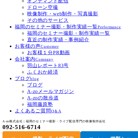
オンデマンド配信
ドローン空撮
映像制作・web制作・写真撮影
その他のサービス
福岡のセミナー撮影・制作実績一覧
Performance
福岡のセミナー撮影・制作実績一覧
直近の制作実績・事例紹介
お客様の声
Customer
お客様１分PR動画
会社案内
Company
羽山レポート83号
ふくおか経済
ブログ
blog
ブログ
A-zoメールマガジン
A-zoの散歩道
福岡藤原塾
よくあるご質問
Q＆A
A-zo株式会社 | 福岡のセミナー撮影・ライブ配信専門の映像制作会社
092-516-6714