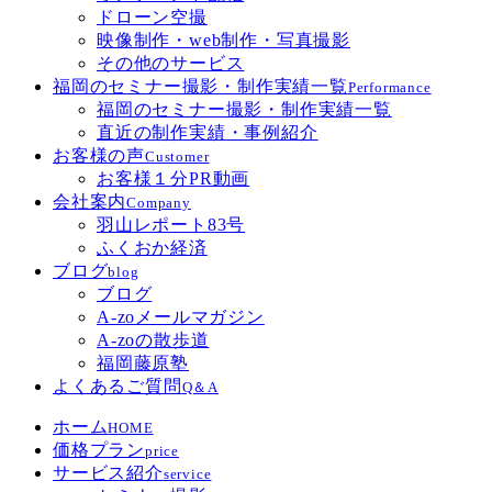
ドローン空撮
映像制作・web制作・写真撮影
その他のサービス
福岡のセミナー撮影・制作実績一覧
Performance
福岡のセミナー撮影・制作実績一覧
直近の制作実績・事例紹介
お客様の声
Customer
お客様１分PR動画
会社案内
Company
羽山レポート83号
ふくおか経済
ブログ
blog
ブログ
A-zoメールマガジン
A-zoの散歩道
福岡藤原塾
よくあるご質問
Q＆A
ホーム
HOME
価格プラン
price
サービス紹介
service