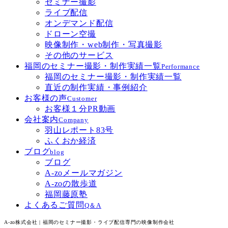
セミナー撮影
ライブ配信
オンデマンド配信
ドローン空撮
映像制作・web制作・写真撮影
その他のサービス
福岡のセミナー撮影・制作実績一覧
Performance
福岡のセミナー撮影・制作実績一覧
直近の制作実績・事例紹介
お客様の声
Customer
お客様１分PR動画
会社案内
Company
羽山レポート83号
ふくおか経済
ブログ
blog
ブログ
A-zoメールマガジン
A-zoの散歩道
福岡藤原塾
よくあるご質問
Q＆A
A-zo株式会社 | 福岡のセミナー撮影・ライブ配信専門の映像制作会社