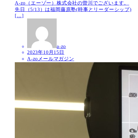
A-zo（エーゾー）株式会社の曽川でございます。
先日（5/13）は福岡藤原塾(時事とリーダーシップ)
[…]
a-zo
2023年10月15日
A-zoメールマガジン