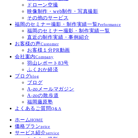
ドローン空撮
映像制作・web制作・写真撮影
その他のサービス
福岡のセミナー撮影・制作実績一覧
Performance
福岡のセミナー撮影・制作実績一覧
直近の制作実績・事例紹介
お客様の声
Customer
お客様１分PR動画
会社案内
Company
羽山レポート83号
ふくおか経済
ブログ
blog
ブログ
A-zoメールマガジン
A-zoの散歩道
福岡藤原塾
よくあるご質問
Q＆A
ホーム
HOME
価格プラン
price
サービス紹介
service