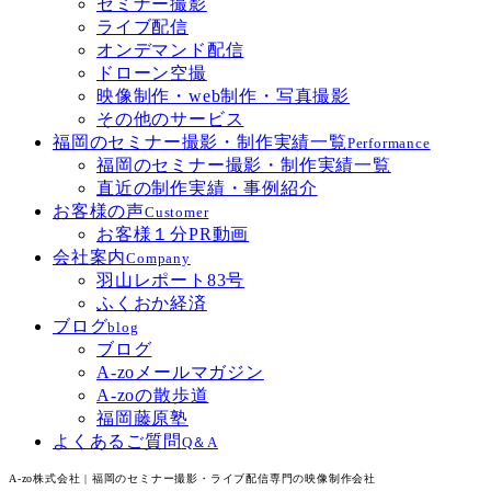
セミナー撮影
ライブ配信
オンデマンド配信
ドローン空撮
映像制作・web制作・写真撮影
その他のサービス
福岡のセミナー撮影・制作実績一覧
Performance
福岡のセミナー撮影・制作実績一覧
直近の制作実績・事例紹介
お客様の声
Customer
お客様１分PR動画
会社案内
Company
羽山レポート83号
ふくおか経済
ブログ
blog
ブログ
A-zoメールマガジン
A-zoの散歩道
福岡藤原塾
よくあるご質問
Q＆A
A-zo株式会社 | 福岡のセミナー撮影・ライブ配信専門の映像制作会社