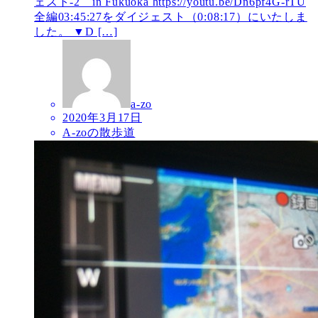
ェスト-2 in Fukuoka https://youtu.be/Dn6pf4G-rTU
全編03:45:27をダイジェスト（0:08:17）にいたしま
した。 ▼D […]
a-zo
2020年3月17日
A-zoの散歩道