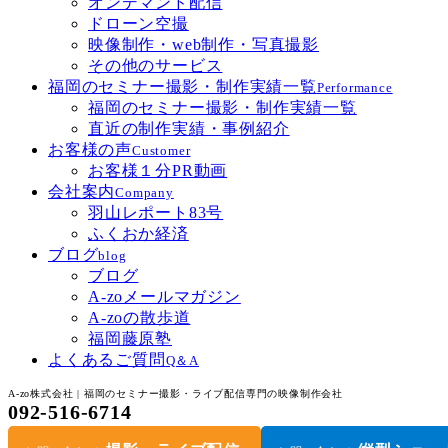
オンデマンド配信
ドローン空撮
映像制作・web制作・写真撮影
その他のサービス
福岡のセミナー撮影・制作実績一覧
Performance
福岡のセミナー撮影・制作実績一覧
直近の制作実績・事例紹介
お客様の声
Customer
お客様１分PR動画
会社案内
Company
羽山レポート83号
ふくおか経済
ブログ
blog
ブログ
A-zoメールマガジン
A-zoの散歩道
福岡藤原塾
よくあるご質問
Q＆A
A-zo株式会社 | 福岡のセミナー撮影・ライブ配信専門の映像制作会社
092-516-6714