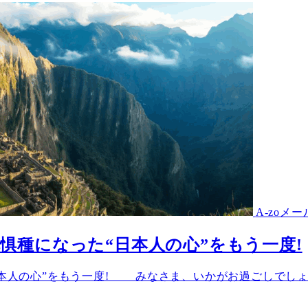
A-zoメ
絶滅危惧種になった“日本人の心”をもう一度!
なった“日本人の心”をもう一度! みなさま、いかがお過ごし