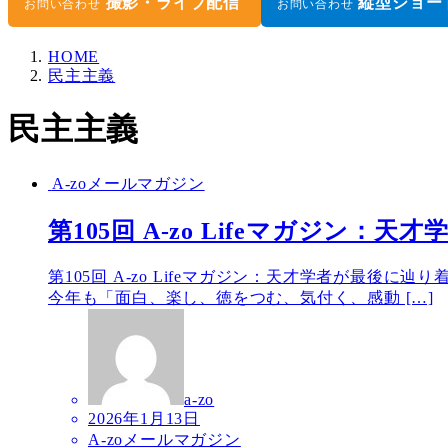
撮影・ライブ配信
縦型ショー
お問い合わせ
お問い合わせ
HOME
民主主義
民主主義
A-zoメールマガジン
第105回 A-zo Lifeマガジン
第105回 A-zo Lifeマガジン：天才学者が最後
今年も「面白、楽し、徳をつむ、気付く、感動 […]
a-zo
2026年1月13日
A-zoメールマガジン