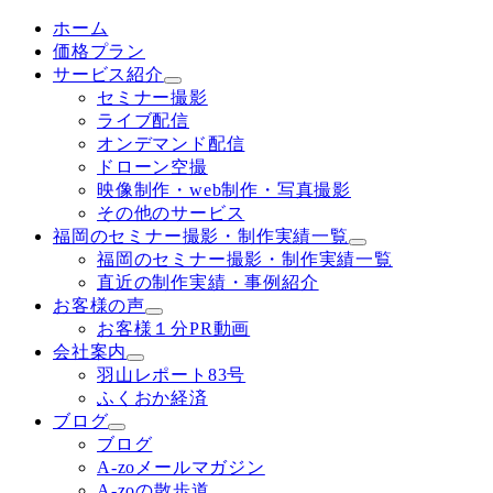
ホーム
価格プラン
サービス紹介
セミナー撮影
ライブ配信
オンデマンド配信
ドローン空撮
映像制作・web制作・写真撮影
その他のサービス
福岡のセミナー撮影・制作実績一覧
福岡のセミナー撮影・制作実績一覧
直近の制作実績・事例紹介
お客様の声
お客様１分PR動画
会社案内
羽山レポート83号
ふくおか経済
ブログ
ブログ
A-zoメールマガジン
A-zoの散歩道