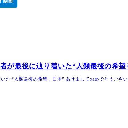
ト動画
：天才学者が最後に辿り着いた“人類最後の希
に辿り着いた “人類最後の希望：日本” あけましておめでとうご