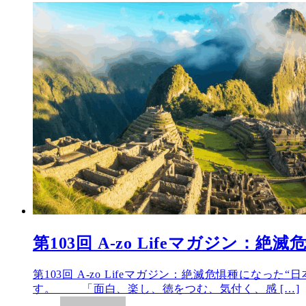
第103回 A-zo Lifeマガジン：
第103回 A-zo Lifeマガジン：絶滅危惧種に
す。 「面白、楽し、徳をつむ、気付く、感 […]