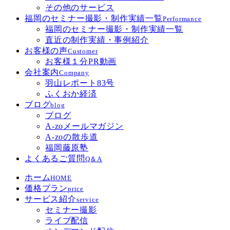
その他のサービス
福岡のセミナー撮影・制作実績一覧
Performance
福岡のセミナー撮影・制作実績一覧
直近の制作実績・事例紹介
お客様の声
Customer
お客様１分PR動画
会社案内
Company
羽山レポート83号
ふくおか経済
ブログ
blog
ブログ
A-zoメールマガジン
A-zoの散歩道
福岡藤原塾
よくあるご質問
Q＆A
ホーム
HOME
価格プラン
price
サービス紹介
service
セミナー撮影
ライブ配信