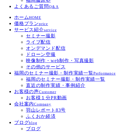
福岡藤原塾
よくあるご質問
Q＆A
ホーム
HOME
価格プラン
price
サービス紹介
service
セミナー撮影
ライブ配信
オンデマンド配信
ドローン空撮
映像制作・web制作・写真撮影
その他のサービス
福岡のセミナー撮影・制作実績一覧
Performance
福岡のセミナー撮影・制作実績一覧
直近の制作実績・事例紹介
お客様の声
Customer
お客様１分PR動画
会社案内
Company
羽山レポート83号
ふくおか経済
ブログ
blog
ブログ