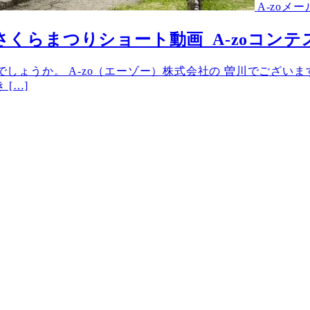
A-zoメ
福岡城さくらまつりショート動画_A-zoコンテ
しでしょうか。 A-zo（エーゾー）株式会社の 曽川でござ
[…]