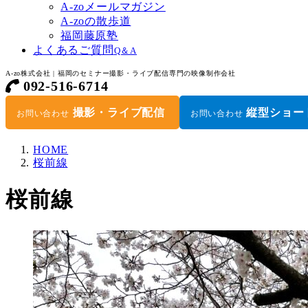
A-zoメールマガジン
A-zoの散歩道
福岡藤原塾
よくあるご質問
Q＆A
A-zo株式会社 | 福岡のセミナー撮影・ライブ配信専門の映像制作会社
092-516-6714
撮影・ライブ配信
縦型ショー
お問い合わせ
お問い合わせ
HOME
桜前線
桜前線