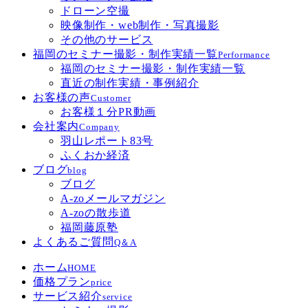
ドローン空撮
映像制作・web制作・写真撮影
その他のサービス
福岡のセミナー撮影・制作実績一覧
Performance
福岡のセミナー撮影・制作実績一覧
直近の制作実績・事例紹介
お客様の声
Customer
お客様１分PR動画
会社案内
Company
羽山レポート83号
ふくおか経済
ブログ
blog
ブログ
A-zoメールマガジン
A-zoの散歩道
福岡藤原塾
よくあるご質問
Q＆A
ホーム
HOME
価格プラン
price
サービス紹介
service