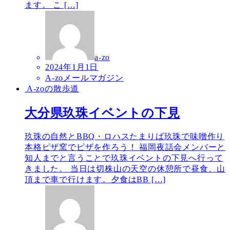
ます。 こ […]
a-zo
2024年1月1日
A-zoメールマガジン
A-zoの散歩道
大分県玖珠イベントの下見
玖珠の自然とBBQ・ロハスたまりば玖珠で味噌作り
本格ピザ窯でピザを作ろう！ 福岡夜話会メンバーと
知人までと言うことで玖珠イベントの下見へ行って
きました。 当日は切株山の天空の休憩所で昼食、山
頂まで車で行けます。夕食はBB […]