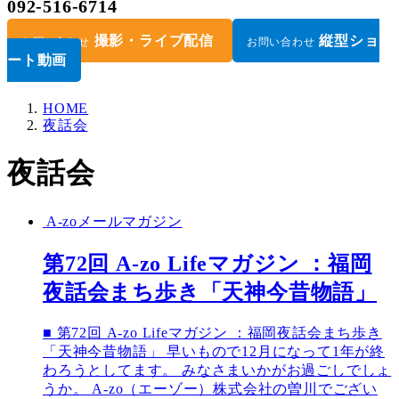
092-516-6714
撮影・ライブ配信
縦型ショ
お問い合わせ
お問い合わせ
ート動画
HOME
夜話会
夜話会
A-zoメールマガジン
第72回 A-zo Lifeマガジン ：福岡
夜話会まち歩き「天神今昔物語」
■ 第72回 A-zo Lifeマガジン ：福岡夜話会まち歩き
「天神今昔物語」 早いもので12月になって1年が終
わろうとしてます。 みなさまいかがお過ごしでしょ
うか。 A-zo（エーゾー）株式会社の曽川でござい