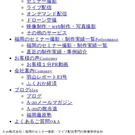
セミナー撮影
ライブ配信
オンデマンド配信
ドローン空撮
映像制作・web制作・写真撮影
その他のサービス
福岡のセミナー撮影・制作実績一覧
Performance
福岡のセミナー撮影・制作実績一覧
直近の制作実績・事例紹介
お客様の声
Customer
お客様１分PR動画
会社案内
Company
羽山レポート83号
ふくおか経済
ブログ
blog
ブログ
A-zoメールマガジン
A-zoの散歩道
福岡藤原塾
よくあるご質問
Q＆A
A-zo株式会社 | 福岡のセミナー撮影・ライブ配信専門の映像制作会社