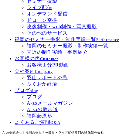
セミナー撮影
ライブ配信
オンデマンド配信
ドローン空撮
映像制作・web制作・写真撮影
その他のサービス
福岡のセミナー撮影・制作実績一覧
Performance
福岡のセミナー撮影・制作実績一覧
直近の制作実績・事例紹介
お客様の声
Customer
お客様１分PR動画
会社案内
Company
羽山レポート83号
ふくおか経済
ブログ
blog
ブログ
A-zoメールマガジン
A-zoの散歩道
福岡藤原塾
よくあるご質問
Q＆A
A-zo株式会社 | 福岡のセミナー撮影・ライブ配信専門の映像制作会社