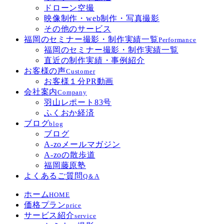
ドローン空撮
映像制作・web制作・写真撮影
その他のサービス
福岡のセミナー撮影・制作実績一覧
Performance
福岡のセミナー撮影・制作実績一覧
直近の制作実績・事例紹介
お客様の声
Customer
お客様１分PR動画
会社案内
Company
羽山レポート83号
ふくおか経済
ブログ
blog
ブログ
A-zoメールマガジン
A-zoの散歩道
福岡藤原塾
よくあるご質問
Q＆A
ホーム
HOME
価格プラン
price
サービス紹介
service