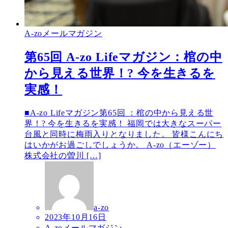
A-zoメールマガジン
第65回 A-zo Lifeマガジン：棺の中
から見える世界！? 今を生きるを
実感！
■A-zo Lifeマガジン第65回 ：棺の中から見える世
界！? 今を生きるを実感！ 福岡では大きなスーパー
台風と同時に梅雨入りとなりました。 皆様こんにち
はいかがお過ごしでしょうか。 A-zo（エーゾー）
株式会社の曽川 […]
a-zo
2023年10月16日
A-zoメールマガジン