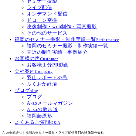
セミナー撮影
ライブ配信
オンデマンド配信
ドローン空撮
映像制作・web制作・写真撮影
その他のサービス
福岡のセミナー撮影・制作実績一覧
Performance
福岡のセミナー撮影・制作実績一覧
直近の制作実績・事例紹介
お客様の声
Customer
お客様１分PR動画
会社案内
Company
羽山レポート83号
ふくおか経済
ブログ
blog
ブログ
A-zoメールマガジン
A-zoの散歩道
福岡藤原塾
よくあるご質問
Q＆A
A-zo株式会社 | 福岡のセミナー撮影・ライブ配信専門の映像制作会社