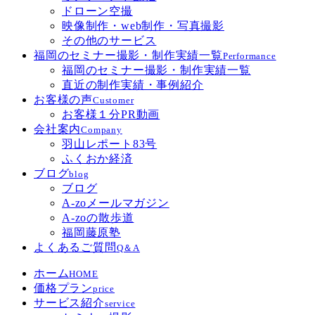
ドローン空撮
映像制作・web制作・写真撮影
その他のサービス
福岡のセミナー撮影・制作実績一覧
Performance
福岡のセミナー撮影・制作実績一覧
直近の制作実績・事例紹介
お客様の声
Customer
お客様１分PR動画
会社案内
Company
羽山レポート83号
ふくおか経済
ブログ
blog
ブログ
A-zoメールマガジン
A-zoの散歩道
福岡藤原塾
よくあるご質問
Q＆A
ホーム
HOME
価格プラン
price
サービス紹介
service