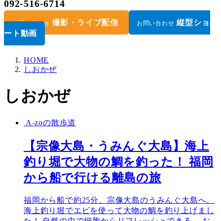
092-516-6714
撮影・ライブ配信
縦型ショ
お問い合わせ
お問い合わせ
ート動画
HOME
しおかぜ
しおかぜ
A-zoの散歩道
【宗像大島・うみんぐ大島】海上
釣り堀で大物の鯛を釣った！ 福岡
から船で行ける離島の旅
福岡から船で約25分、宗像大島のうみんぐ大島へ。
海上釣り堀でエビを使って大物の鯛を釣り上げまし
た！ 自然の中で細胞からリフレッシュできる、 お