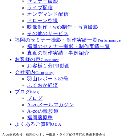
セミナー撮影
ライブ配信
オンデマンド配信
ドローン空撮
映像制作・web制作・写真撮影
その他のサービス
福岡のセミナー撮影・制作実績一覧
Performance
福岡のセミナー撮影・制作実績一覧
直近の制作実績・事例紹介
お客様の声
Customer
お客様１分PR動画
会社案内
Company
羽山レポート83号
ふくおか経済
ブログ
blog
ブログ
A-zoメールマガジン
A-zoの散歩道
福岡藤原塾
よくあるご質問
Q＆A
A-zo株式会社 | 福岡のセミナー撮影・ライブ配信専門の映像制作会社