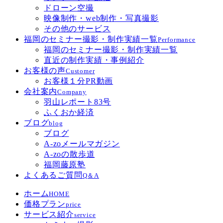
ドローン空撮
映像制作・web制作・写真撮影
その他のサービス
福岡のセミナー撮影・制作実績一覧
Performance
福岡のセミナー撮影・制作実績一覧
直近の制作実績・事例紹介
お客様の声
Customer
お客様１分PR動画
会社案内
Company
羽山レポート83号
ふくおか経済
ブログ
blog
ブログ
A-zoメールマガジン
A-zoの散歩道
福岡藤原塾
よくあるご質問
Q＆A
ホーム
HOME
価格プラン
price
サービス紹介
service