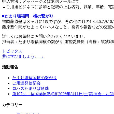
申込方法：メッセージ又は返信メールにて、
→ご用達ビジネスに参加と記載の上お名前、職業、年齢、電
■たまり場福岡 横の繋がり
福岡藤原塾は３ヶ月に1度ですが、その他の月の1,3,4,6,7,9,10
藤原塾仲間がたまってロハスなこと、発表や報告などの交流
詳しくはお気軽にお問い合わせくださいませ。
担当者：たまり場福岡横の繋がり 運営委員長（高橋：筑紫印刷内：Ｔ
トピックス
共に学びましょう。
→
投
稿
活動報告
ナ
たまり場福岡横の繋がり
ビ
ご用達発信部会
ロハスたまりば玖珠
ゲ
第107回「福岡藤原塾(R8)2026年8月1日(土)講演会」お
ー
カテゴリー
シ