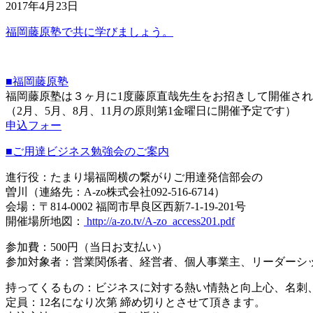
2017年4月23日
福岡藤原塾で共に学びましょう。
■福岡藤原塾
福岡藤原塾は３ヶ月に1度藤原直哉先生をお招きして開催さ
（2月、5月、8月、11月の原則第1金曜日に開催予定です）
申込フォー
■ご用達ビジネス勉強会のご案内
進行役：たまり場福岡横の繋がりご用達発信部会の
曽川（連絡先：A-zo株式会社092-516-6714）
会場：〒814-0002 福岡市早良区西新7-1-19-201号
開催場所地図：
http://a-zo.tv/A-zo_access201.pdf
参加費：500円（当日お支払い）
参加対象者：営業関係者、経営者、個人事業主、リーダーシ
持ってくるもの：ビジネスに対する熱い情熱と向上心、名刺
定員：12名になり次第 締め切りとさせて頂きます。