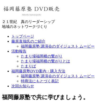
２１世紀 真のリーダーシップ
地域のネットワークづくり
トップページ
藤原直哉氏のご紹介
福岡藤原塾 講演会のダイジェスト ムービー
活動報告
たまり場福岡横の繋がり
たまり場福岡横の繋がりとは
たまりば
福岡藤原塾DVD案内・購入方法
福岡藤原塾 講演会のダイジェスト ムービー
特商法にもとづく表記
次回お知らせ
福岡藤原塾で共に学びましょう。