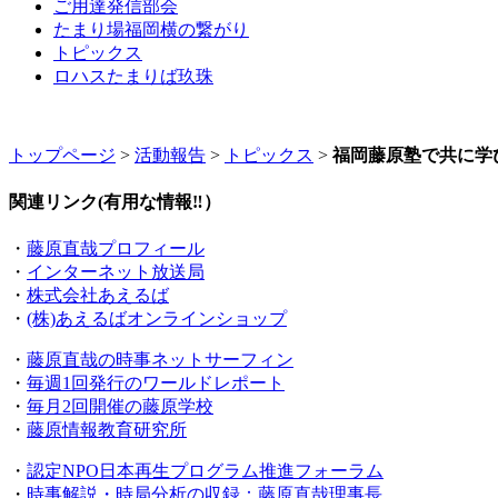
ョ
ご用達発信部会
たまり場福岡横の繋がり
ン
トピックス
ロハスたまりば玖珠
トップページ
>
活動報告
>
トピックス
>
福岡藤原塾で共に学
関連リンク(有用な情報‼）
・
藤原直哉プロフィール
・
インターネット放送局
・
株式会社あえるば
・
(株)あえるばオンラインショップ
・
藤原直哉の時事ネットサーフィン
・
毎週1回発行のワールドレポート
・
毎月2回開催の藤原学校
・
藤原情報教育研究所
・
認定NPO日本再生プログラム推進フォーラム
・
時事解説・時局分析の収録：藤原直哉理事長