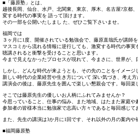
■「藤原塾」とは、
越後長岡、仙台、水戸、北関東、東京、厚木、名古屋?京都、
変する時代の事実を 語って頂けます。
その一部を公開いたしまし た、ぜひご覧下さいませ。
福岡では
３ヶ月に1度、開催されている勉強会で、藤原直哉氏が講師
マスコミから流れる情報に逆行しても、激変する時代の事実
聴講されると衝撃を受けることと思います。
今まで見えなかったプロセスが現れて、今まさに、世界が、
しかし、どんな時代が来ようとも、その先のことをイメージ
新しい時代の企業経営や生き方について 深い気づき、考え
講演会の後は、藤原先生を囲んで楽しい懇親会です。毎回楽
そこでは藤原先生の優しいお人柄にふれてみませんか？
今思っていること、仕事の悩み、また地域、はたまた家庭や
参加者の皆様本当に勉強家で志高い方々であると毎回感じて
また、先生の講演は3か月に1回です、それ以外の月の案内や福
■福岡藤原塾