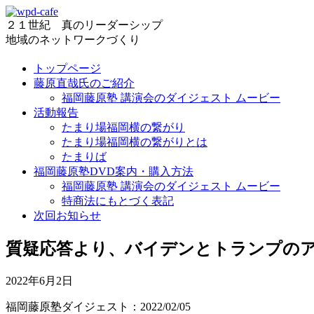
２１世紀 真のリーダーシップ
地域のネットワークづくり
トップページ
藤原直哉氏のご紹介
福岡藤原塾 講演会のダイジェスト ムービー
活動報告
たまり場福岡横の繋がり
たまり場福岡横の繋がりとは
たまりば
福岡藤原塾DVD案内・購入方法
福岡藤原塾 講演会のダイジェスト ムービー
特商法にもとづく表記
次回お知らせ
質疑応答より、バイデンとトランプのアメ
2022年6月2日
福岡藤原塾ダイジェスト：2022/02/05