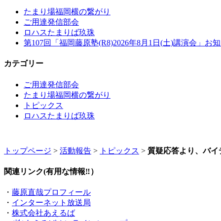
たまり場福岡横の繋がり
ご用達発信部会
ロハスたまりば玖珠
第107回「福岡藤原塾(R8)2026年8月1日(土)講演会」お
カテゴリー
ご用達発信部会
たまり場福岡横の繋がり
トピックス
ロハスたまりば玖珠
トップページ
>
活動報告
>
トピックス
>
質疑応答より、バイデ
関連リンク(有用な情報‼）
・
藤原直哉プロフィール
・
インターネット放送局
・
株式会社あえるば