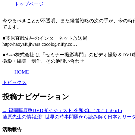
トップページ
今やるべきことが不透明、また経営戦略の次の手が、今の時代
てます。
■藤原直哉先生のインターネット放送局
http://naoyafujiwara.cocolog-nifty.co…
■A-zo株式会社 は「セミナー撮影専門」のビデオ撮影＆DV
撮影・編集・制作、その他問い合わせ
HOME
トピックス
投稿ナビゲーション
←
福岡藤原塾DVDダイジェスト-令和3年（2021）/05/15
藤原先生の情報源‼ 世界の時事問題から読み解く日本とリーダ
活動報告