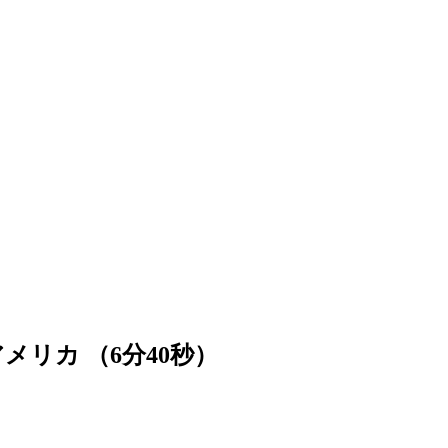
リカ （6分40秒）