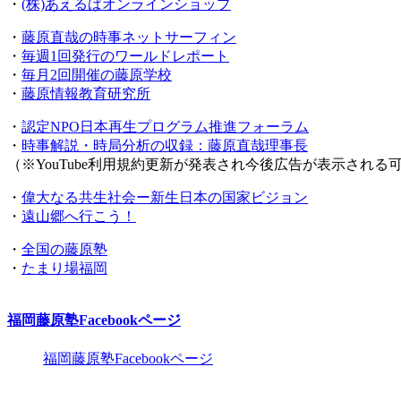
・
(株)あえるばオンラインショップ
・
藤原直哉の時事ネットサーフィン
・
毎週1回発行のワールドレポート
・
毎月2回開催の藤原学校
・
藤原情報教育研究所
・
認定NPO日本再生プログラム推進フォーラム
・
時事解説・時局分析の収録：藤原直哉理事長
（※YouTube利用規約更新が発表され今後広告が表示され
・
偉大なる共生社会ー新生日本の国家ビジョン
・
遠山郷へ行こう！
・
全国の藤原塾
・
たまり場福岡
福岡藤原塾Facebookページ
福岡藤原塾Facebookページ