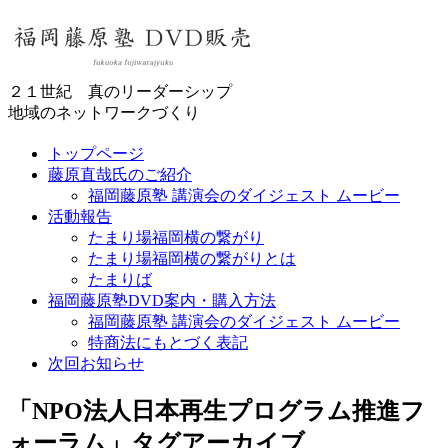
２１世紀 真のリーダーシップ
地域のネットワークづくり
トップページ
藤原直哉氏のご紹介
福岡藤原塾 講演会のダイジェスト ムービー
活動報告
たまり場福岡横の繋がり
たまり場福岡横の繋がりとは
たまりば
福岡藤原塾DVD案内・購入方法
福岡藤原塾 講演会のダイジェスト ムービー
特商法にもとづく表記
次回お知らせ
「
NPO法人日本再生プログラム推進フ
ォーラム
」タグアーカイブ