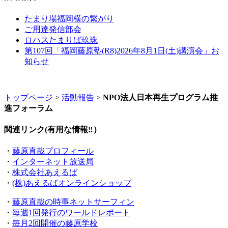
たまり場福岡横の繋がり
ご用達発信部会
ロハスたまりば玖珠
第107回「福岡藤原塾(R8)2026年8月1日(土)講演会」お
知らせ
トップページ
>
活動報告
>
NPO法人日本再生プログラム推
進フォーラム
関連リンク(有用な情報‼）
・
藤原直哉プロフィール
・
インターネット放送局
・
株式会社あえるば
・
(株)あえるばオンラインショップ
・
藤原直哉の時事ネットサーフィン
・
毎週1回発行のワールドレポート
・
毎月2回開催の藤原学校