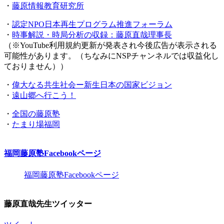
・
藤原情報教育研究所
・
認定NPO日本再生プログラム推進フォーラム
・
時事解説・時局分析の収録：藤原直哉理事長
（※YouTube利用規約更新が発表され今後広告が表示される
可能性があります。（ちなみにNSPチャンネルでは収益化し
ておりません））
・
偉大なる共生社会ー新生日本の国家ビジョン
・
遠山郷へ行こう！
・
全国の藤原塾
・
たまり場福岡
福岡藤原塾Facebookページ
福岡藤原塾Facebookページ
藤原直哉先生ツイッター