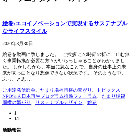
絵巻:エコイノベーションで実現するサステナブル
なライフスタイル
2020年3月30日
絵巻を動画に致しました。 ご挨拶 この時節の折に、止む無
く事業転換が必要な方々がいらっしゃることがわかりまし
た。 しかしながら、本当に急なことで、自身の仕事上の未
来が真っ白となり想像できない状況です。 そのような中、
ふっ、と思 …
ご用達発信部会
、
たまり場福岡横の繋がり
、
トピックス
NPO法人日本再生プログラム推進フォーラム
、
たまり場福
岡横の繋がり
、
サステナブルデザイン
、
絵巻
1
1/1
活動報告