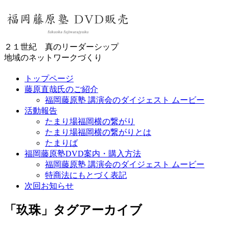
２１世紀 真のリーダーシップ
地域のネットワークづくり
トップページ
藤原直哉氏のご紹介
福岡藤原塾 講演会のダイジェスト ムービー
活動報告
たまり場福岡横の繋がり
たまり場福岡横の繋がりとは
たまりば
福岡藤原塾DVD案内・購入方法
福岡藤原塾 講演会のダイジェスト ムービー
特商法にもとづく表記
次回お知らせ
「
玖珠
」タグアーカイブ