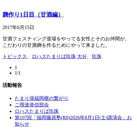
麹作り1日目（甘酒編）
2017年6月15日
甘酒フェスティング道場をやってる女性とそのお仲間が、
こだわりの甘酒麹を作るためにやって来ました。
トピックス
、
ロハスたまりば玖珠
大分
、
玖珠
1
1/1
活動報告
たまり場福岡横の繋がり
ご用達発信部会
ロハスたまりば玖珠
第107回「福岡藤原塾(R8)2026年8月1日(土)講演会」お
知らせ