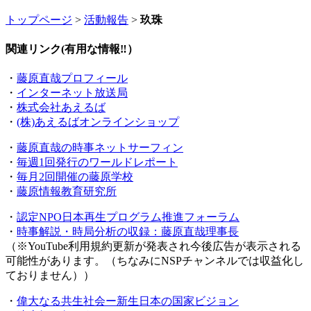
トップページ
>
活動報告
>
玖珠
関連リンク(有用な情報‼）
・
藤原直哉プロフィール
・
インターネット放送局
・
株式会社あえるば
・
(株)あえるばオンラインショップ
・
藤原直哉の時事ネットサーフィン
・
毎週1回発行のワールドレポート
・
毎月2回開催の藤原学校
・
藤原情報教育研究所
・
認定NPO日本再生プログラム推進フォーラム
・
時事解説・時局分析の収録：藤原直哉理事長
（※YouTube利用規約更新が発表され今後広告が表示される
可能性があります。（ちなみにNSPチャンネルでは収益化し
ておりません））
・
偉大なる共生社会ー新生日本の国家ビジョン