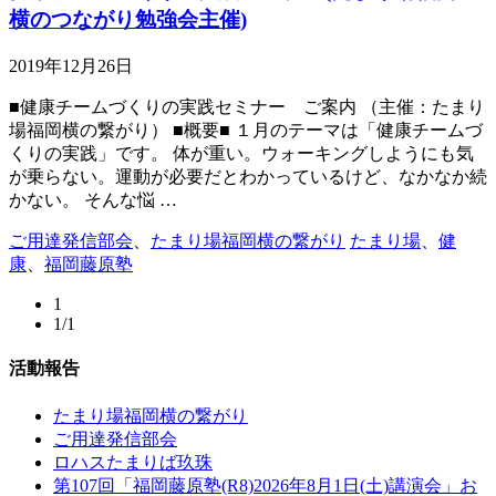
横のつながり勉強会主催)
2019年12月26日
■健康チームづくりの実践セミナー ご案内 （主催：たまり
場福岡横の繋がり） ■概要■ １月のテーマは「健康チームづ
くりの実践」です。 体が重い。ウォーキングしようにも気
が乗らない。運動が必要だとわかっているけど、なかなか続
かない。 そんな悩 …
ご用達発信部会
、
たまり場福岡横の繋がり
たまり場
、
健
康
、
福岡藤原塾
1
1/1
活動報告
たまり場福岡横の繋がり
ご用達発信部会
ロハスたまりば玖珠
第107回「福岡藤原塾(R8)2026年8月1日(土)講演会」お