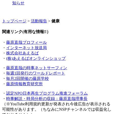
知らせ
トップページ
>
活動報告
>
健康
関連リンク(有用な情報‼）
・
藤原直哉プロフィール
・
インターネット放送局
・
株式会社あえるば
・
(株)あえるばオンラインショップ
・
藤原直哉の時事ネットサーフィン
・
毎週1回発行のワールドレポート
・
毎月2回開催の藤原学校
・
藤原情報教育研究所
・
認定NPO日本再生プログラム推進フォーラム
・
時事解説・時局分析の収録：藤原直哉理事長
（※YouTube利用規約更新が発表され今後広告が表示される
可能性があります。（ちなみにNSPチャンネルでは収益化し