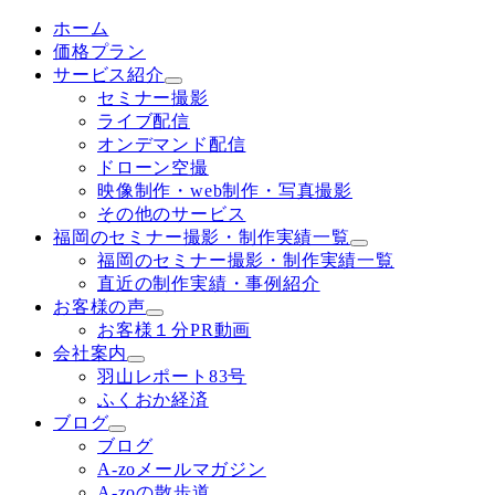
ホーム
価格プラン
サービス紹介
セミナー撮影
ライブ配信
オンデマンド配信
ドローン空撮
映像制作・web制作・写真撮影
その他のサービス
福岡のセミナー撮影・制作実績一覧
福岡のセミナー撮影・制作実績一覧
直近の制作実績・事例紹介
お客様の声
お客様１分PR動画
会社案内
羽山レポート83号
ふくおか経済
ブログ
ブログ
A-zoメールマガジン
A-zoの散歩道