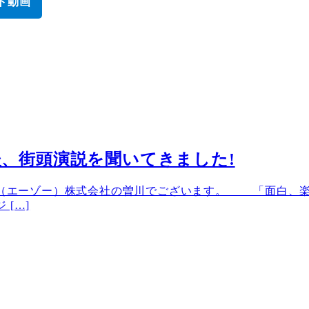
ト動画
：その後、街頭演説を聞いてきました!
（エーゾー）株式会社の曽川でございます。 「面白、
 […]