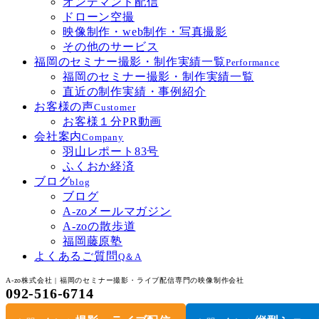
オンデマンド配信
ドローン空撮
映像制作・web制作・写真撮影
その他のサービス
福岡のセミナー撮影・制作実績一覧
Performance
福岡のセミナー撮影・制作実績一覧
直近の制作実績・事例紹介
お客様の声
Customer
お客様１分PR動画
会社案内
Company
羽山レポート83号
ふくおか経済
ブログ
blog
ブログ
A-zoメールマガジン
A-zoの散歩道
福岡藤原塾
よくあるご質問
Q＆A
A-zo株式会社 | 福岡のセミナー撮影・ライブ配信専門の映像制作会社
092-516-6714