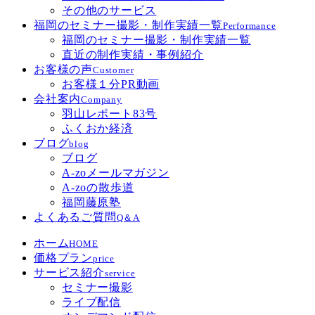
その他のサービス
福岡のセミナー撮影・制作実績一覧
Performance
福岡のセミナー撮影・制作実績一覧
直近の制作実績・事例紹介
お客様の声
Customer
お客様１分PR動画
会社案内
Company
羽山レポート83号
ふくおか経済
ブログ
blog
ブログ
A-zoメールマガジン
A-zoの散歩道
福岡藤原塾
よくあるご質問
Q＆A
ホーム
HOME
価格プラン
price
サービス紹介
service
セミナー撮影
ライブ配信