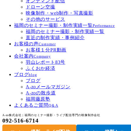
オンデマンド配信
ドローン空撮
映像制作・web制作・写真撮影
その他のサービス
福岡のセミナー撮影・制作実績一覧
Performance
福岡のセミナー撮影・制作実績一覧
直近の制作実績・事例紹介
お客様の声
Customer
お客様１分PR動画
会社案内
Company
羽山レポート83号
ふくおか経済
ブログ
blog
ブログ
A-zoメールマガジン
A-zoの散歩道
福岡藤原塾
よくあるご質問
Q＆A
A-zo株式会社 | 福岡のセミナー撮影・ライブ配信専門の映像制作会社
092-516-6714