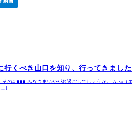
ト動画
2024年に行くべき山口を知り、行ってきまし
た！その4 ■■■ みなさまいかがお過ごしでしょうか。 A-z
…]