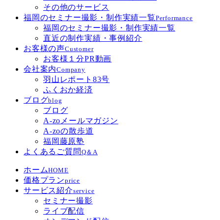
その他のサービス
福岡のセミナー撮影・制作実績一覧
Performance
福岡のセミナー撮影・制作実績一覧
直近の制作実績・事例紹介
お客様の声
Customer
お客様１分PR動画
会社案内
Company
羽山レポート83号
ふくおか経済
ブログ
blog
ブログ
A-zoメールマガジン
A-zoの散歩道
福岡藤原塾
よくあるご質問
Q＆A
ホーム
HOME
価格プラン
price
サービス紹介
service
セミナー撮影
ライブ配信