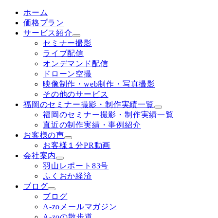
ホーム
価格プラン
サービス紹介
セミナー撮影
ライブ配信
オンデマンド配信
ドローン空撮
映像制作・web制作・写真撮影
その他のサービス
福岡のセミナー撮影・制作実績一覧
福岡のセミナー撮影・制作実績一覧
直近の制作実績・事例紹介
お客様の声
お客様１分PR動画
会社案内
羽山レポート83号
ふくおか経済
ブログ
ブログ
A-zoメールマガジン
A-zoの散歩道